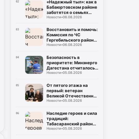
миллиардов рублей
«Надежный тыл»: как в
02
Бабаюртовском районе
заботятся о семьях
Новости
•
06.08.2026
героев СВО, превращая
поддержку в реальные
дела
Восстановить и помочь:
03
Комиссия по ЧС
Гергебильского района
Новости
•
06.08.2026
детально оценивает
последствия паводков
в Курми и Хвартикуни
Безопасность в
04
приоритете: Минэнерго
Дагестана отчиталось о
Новости
•
05.08.2026
двукратном снижении
нарушений при
эксплуатации газа
От пятого этажа на
05
первый: ветеран
Великой Отечественной
Новости
•
05.08.2026
Муса Багаудинов
получил ключи от новой
квартиры в Каспийске
Наследие героев и сила
06
традиций:
Табасаранский район
Новости
•
05.08.2026
примет два турнира
республиканского