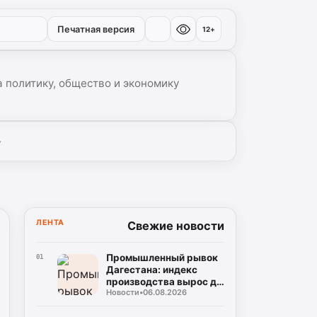
Печатная версия
12+
 политику, общество и экономику
▾
ЛЕНТА
Свежие новости
Промышленный рывок
01
Дагестана: индекс
производства вырос до
Новости
•
06.08.2026
106%, а объем отгрузки
превысил 60