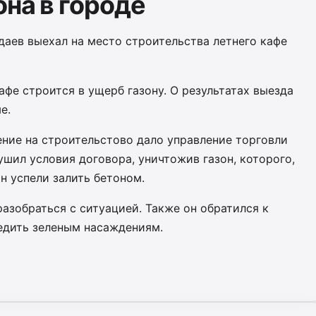
на в городе
аев выехал на место строительства летнего кафе
афе строится в ущерб газону. О результатах выезда
е.
ение на строительстово дало управление торговли
шил условия договора, уничтожив газон, которого,
он успели залить бетоном.
азобраться с ситуацией. Также он обратился к
едить зеленым насаждениям.