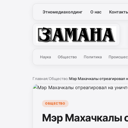
Этномедиахолдинг
О нас
Контакт
Замана
Наука
Общество
Политика
Происшес
Главная
/
Общество
/
Мэр Махачкалы отреагировал н
ОБЩЕСТВО
Мэр Махачкалы о