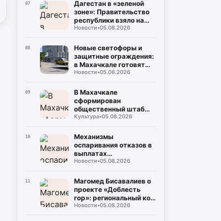
уровня в честь Руслана
Дагестан в «зеленой
07
Курбанова и Рустама
зоне»: Правительство
Мурадова
республики взяло на
Новости
•
05.08.2026
жесткий контроль
создание
инфраструктуры для
Новые светофоры и
08
ТКО
защитные ограждения:
в Махачкале готовят
Новости
•
05.08.2026
безопасные маршруты
для школьников к 1
сентября
В Махачкале
09
сформирован
общественный штаб
Культура
•
05.08.2026
контроля за выборами в
Госдуму и Народное
Собрание
Механизмы
10
оспаривания отказов в
выплатах
Новости
•
05.08.2026
пострадавшим от
чрезвычайных
ситуаций
Магомед Бисавалиев о
11
проекте «Доблесть
гор»: региональный код
Новости
•
05.08.2026
общенациональной
идеи