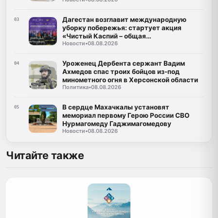
Дагестан возглавит международную
03
уборку побережья: стартует акция
«Чистый Каспий – общая
Новости
•
08.08.2026
ответственность»
Уроженец Дербента сержант Вадим
04
Ахмедов спас троих бойцов из-под
минометного огня в Херсонской области
Политика
•
08.08.2026
В сердце Махачкалы установят
05
мемориал первому Герою России СВО
Нурмагомеду Гаджимагомедову
Новости
•
08.08.2026
Читайте также