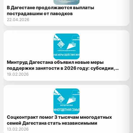
В Дагестане продолжаются выплаты
пострадавшим от паводков
22.04.2026
Минтруд Дагестана объявил новые меры
поддержки занятости в 2026 году: субсидии,
компенсации и обучение
19.02.2026
Соцконтракт помог 3 тысячам многодетных
семей Дагестана стать независимыми
13.02.2026