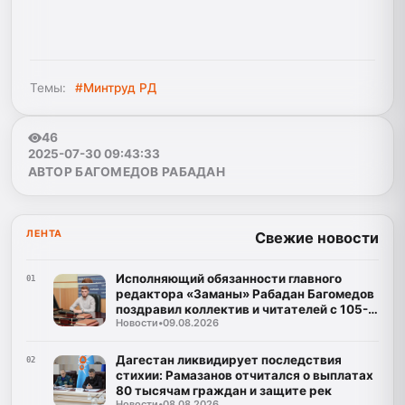
Темы:
#Минтруд РД
46
2025-07-30 09:43:33
АВТОР БАГОМЕДОВ РАБАДАН
ЛЕНТА
Свежие новости
Исполняющий обязанности главного
01
редактора «Заманы» Рабадан Багомедов
поздравил коллектив и читателей с 105-
Новости
•
09.08.2026
летним юбилеем газеты
Дагестан ликвидирует последствия
02
стихии: Рамазанов отчитался о выплатах
80 тысячам граждан и защите рек
Новости
•
08.08.2026