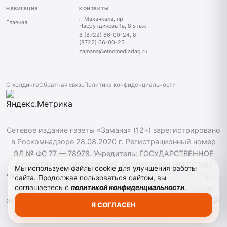
НАВИГАЦИЯ
КОНТАКТЫ
г. Махачкала, пр.
Главная
Насрутдинова 1а, 8 этаж
8 (8722) 66-00-24, 8
(8722) 66-00-25
zamana@etnomediadag.ru
О холдинге
Обратная связь
Политика конфиденциальности
Сетевое издание газеты «Замана» (12+) зарегистрировано
в Роскомнадзоре 28.08.2020 г. Регистрационный номер
ЭЛ № ФС 77 — 78978. Учредитель: ГОСУДАРСТВЕННОЕ
БЮДЖЕТНОЕ УЧРЕЖДЕНИЕ РЕСПУБЛИКИ ДАГЕСТАН
Мы используем файлы cookie для улучшения работы
"ЭТНОМЕДИАХОЛДИНГ "ДАГЕСТАН". Главный редактор —
сайта. Продолжая пользоваться сайтом, вы
соглашаетесь с
политикой конфиденциальности
.
Багомедов Р.Р. При использовании материалов сайта
активная гиперссылка на zamana.info обязательна. ©️ 2013-
Я СОГЛАСЕН
2023 Сетевое издание "Замана".