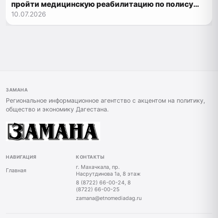
пройти медицинскую реабилитацию по полису
ОМС
10.07.2026
ЗАМАНА
Региональное информационное агентство с акцентом на политику,
общество и экономику Дагестана.
НАВИГАЦИЯ
КОНТАКТЫ
г. Махачкала, пр.
Главная
Насрутдинова 1а, 8 этаж
8 (8722) 66-00-24, 8
(8722) 66-00-25
zamana@etnomediadag.ru