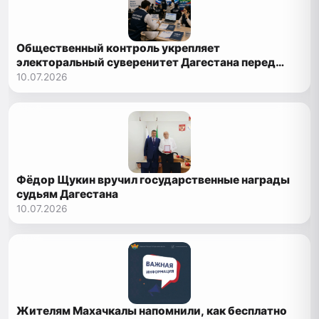
Общественный контроль укрепляет
электоральный суверенитет Дагестана перед
выборами 2026 года
10.07.2026
Фёдор Щукин вручил государственные награды
судьям Дагестана
10.07.2026
Жителям Махачкалы напомнили, как бесплатно