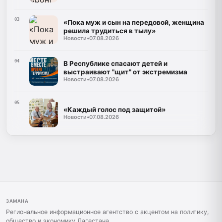
03
«Пока муж и сын на передовой, женщина
решила трудиться в тылу»
Новости
•
07.08.2026
04
В Республике спасают детей и
выстраивают "щит" от экстремизма
Новости
•
07.08.2026
05
«Каждый голос под защитой»
Новости
•
07.08.2026
ЗАМАНА
Региональное информационное агентство с акцентом на политику,
общество и экономику Дагестана.