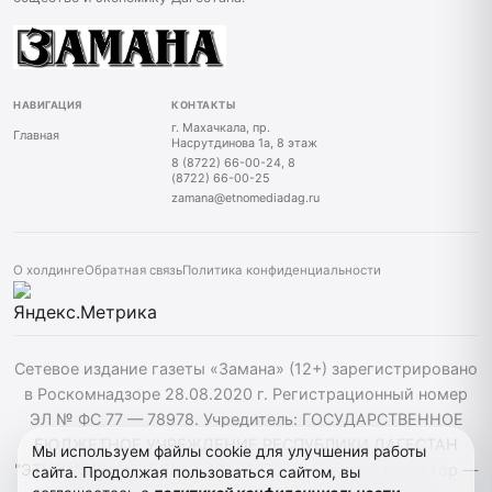
НАВИГАЦИЯ
КОНТАКТЫ
г. Махачкала, пр.
Главная
Насрутдинова 1а, 8 этаж
8 (8722) 66-00-24, 8
(8722) 66-00-25
zamana@etnomediadag.ru
О холдинге
Обратная связь
Политика конфиденциальности
Сетевое издание газеты «Замана» (12+) зарегистрировано
в Роскомнадзоре 28.08.2020 г. Регистрационный номер
ЭЛ № ФС 77 — 78978. Учредитель: ГОСУДАРСТВЕННОЕ
БЮДЖЕТНОЕ УЧРЕЖДЕНИЕ РЕСПУБЛИКИ ДАГЕСТАН
Мы используем файлы cookie для улучшения работы
"ЭТНОМЕДИАХОЛДИНГ "ДАГЕСТАН". Главный редактор —
сайта. Продолжая пользоваться сайтом, вы