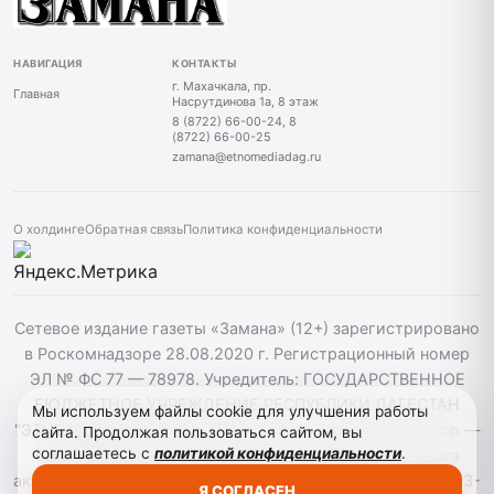
НАВИГАЦИЯ
КОНТАКТЫ
г. Махачкала, пр.
Главная
Насрутдинова 1а, 8 этаж
8 (8722) 66-00-24, 8
(8722) 66-00-25
zamana@etnomediadag.ru
О холдинге
Обратная связь
Политика конфиденциальности
Сетевое издание газеты «Замана» (12+) зарегистрировано
в Роскомнадзоре 28.08.2020 г. Регистрационный номер
ЭЛ № ФС 77 — 78978. Учредитель: ГОСУДАРСТВЕННОЕ
БЮДЖЕТНОЕ УЧРЕЖДЕНИЕ РЕСПУБЛИКИ ДАГЕСТАН
Мы используем файлы cookie для улучшения работы
"ЭТНОМЕДИАХОЛДИНГ "ДАГЕСТАН". Главный редактор —
сайта. Продолжая пользоваться сайтом, вы
соглашаетесь с
политикой конфиденциальности
.
Багомедов Р.Р. При использовании материалов сайта
активная гиперссылка на zamana.info обязательна. ©️ 2013-
Я СОГЛАСЕН