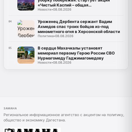
уборку побережья: стартует акция
«Чистый Каспий – общая
Новости
•
08.08.2026
ответственность»
Уроженец Дербента сержант Вадим
04
Ахмедов спас троих бойцов из-под
минометного огня в Херсонской области
Политика
•
08.08.2026
В сердце Махачкалы установят
05
мемориал первому Герою России СВО
Нурмагомеду Гаджимагомедову
Новости
•
08.08.2026
ЗАМАНА
Региональное информационное агентство с акцентом на политику,
общество и экономику Дагестана.