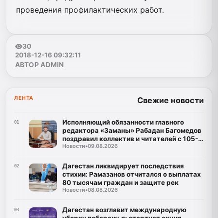
проведения профилактических работ.
30
2018-12-16 09:32:11
АВТОР ADMIN
ЛЕНТА
Свежие новости
Исполняющий обязанности главного
01
редактора «Заманы» Рабадан Багомедов
поздравил коллектив и читателей с 105-
Новости
•
09.08.2026
летним юбилеем газеты
Дагестан ликвидирует последствия
02
стихии: Рамазанов отчитался о выплатах
80 тысячам граждан и защите рек
Новости
•
08.08.2026
Дагестан возглавит международную
03