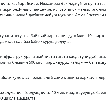
нилис хасбарибсири. Илдазирад бекIлидиубтигъунти газе
пикри бяхI­чиаиб пандемиялис гIер­гъи­си манзил эконом
ияличил нушаб дяхIягес чебуркъусирил. Амма Россияли 
унани августла байхъайчир гьарил дурхIялис 10 азир къ
адамтас гьар баз 6350 къуруш дедлуга.
 инфраструктурала шайчирти сагати кредитуни духIнака
сличи бикайчи 500 миллиард къуруш кайсу», — багьахъу
лабаси кумекла» чеимцIали 5 азир машина дархьили дир
ниахълумачил гIердурцнилис 10 миллиард къуруш декIард
00 школа тIашдалта.