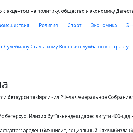
с акцентом на политику, общество и экономику Дагест
роисшествия
Религия
Спорт
Экономика
Эн
ет Сулейману Стальскому
Военная служба по контракту
ла
тли бетаур­си тя­хIяр­личил РФ-ла Федераль­ное Собрание
йс бетерхур. Илизир бутIакьян­деш дарес дигути 400-цад
асъултас: арадеш бихI­ни­лис, социальный бяхI­чи­бизла 