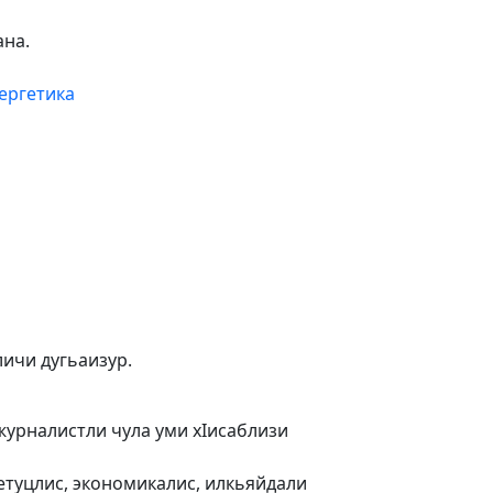
ана.
ергетика
личи дугьаизур.
 журналистли чула уми хIисаблизи
бетуцлис, экономикалис, илкьяйдали