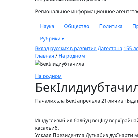
Замана
Региональное информационное агентство 
Наука
Общество
Политика
П
Рубрики
▾
Вклад русских в развитие Дагестана
155 л
Главная
/
На родном
На родном
БекIлидиубтачи
Пачалихъла БекI ап­рельла 21-личив гIяда
Ишдуслизиб ил балбуц вецIну верхI­рай­на
касахъиб.
Улкаал Президентла Дугьабиз духI­нарти м