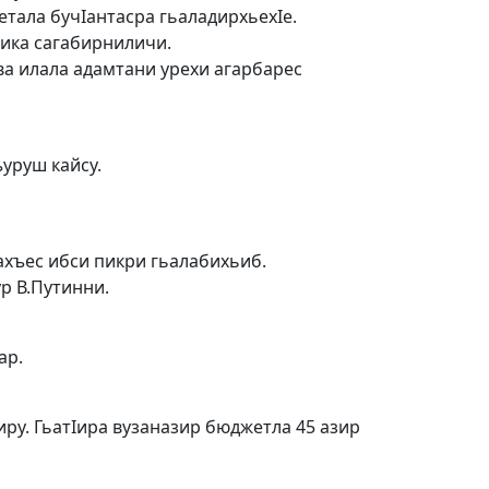
тала бучIантасра гьаладирхьехIе.
ика сагабир­ниличи.
ва илала адамтани урехи агарбарес
уруш кайсу.
ахъес ибси пикри гьалабихьиб.
р В.Путинни.
ар.
иру. ГьатIира вузаназир бюджетла 45 азир