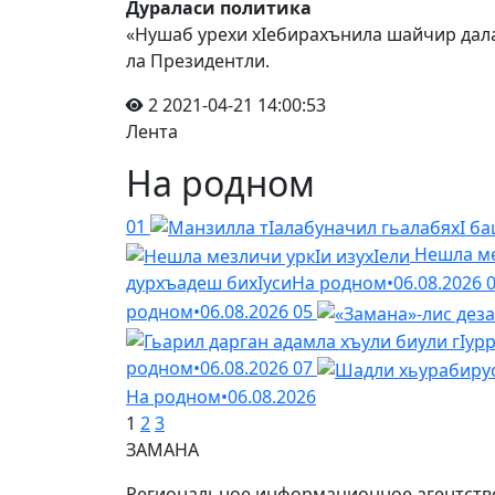
Дураласи политика
«Нушаб урехи хIебирахънила шайчир дал
ла Президентли.
2
2021-04-21 14:00:53
Лента
На родном
01
Нешла ме
дурхъадеш бихIуси
На родном
•
06.08.2026
родном
•
06.08.2026
05
родном
•
06.08.2026
07
На родном
•
06.08.2026
1
2
3
ЗАМАНА
Региональное информационное агентство 