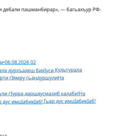
и дебали пашманбирар», — багьахъур РФ-
ом
•
06.08.2026
02
Культурала
рти гIямру гьандуршули
На
ули гIурра даршдусмазиб калаби!
На
Гьар дус им­цIа­би­кIаб!
ана.