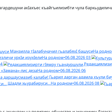
агардешуни акIахъес къайгъилизибти чула баркьудилич
Манзилла тIалабуначил гьалабяхI башуси
На родн
зличи уркIи изухIели
На родном
•
06.08.2026
03
04
Редакциялизи
«Замана»-лис деза
На родном
•
06.08.2026
06
Гьарил дарган адамла хъули би
Шадли хьурабируси…
На родном
•
06.08.2026
08
с акцентом на политику, общество и экономику Дагест