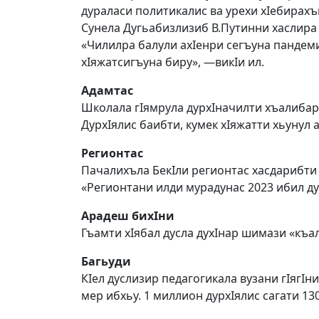
дураласи политикалис ва урехи хIебирахъ
Сунела Дугьабизлизиб В.Пу­тинни хаслира 
«Чилилра балули ахIенри сегъуна пандем
хIяжатсигъуна биру», —викIи ил.
Адамтас
Школала гIямрула дурхIначилти хъалибарг
ДурхIялис баибти, кумек хIяжатти хьунул 
Регионтас
Пачалихъла БекIли регионтас хасдарибти
«Регионтани илди мурадунас 2023 ибил ду
Арадеш бихIни
Гъамти хIябал дусла духIнар шимази «къа
Багьуди
КIел дуслизир педагогикала вузани гIягI
мер ибхьу. 1 миллион дурхIялис сагати 13