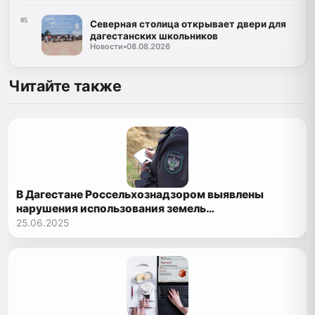
05
Северная столица открывает двери для
дагестанских школьников
Новости
•
08.08.2026
Читайте также
В Дагестане Россельхознадзором выявлены
нарушения использования земель
сельхозназначения более чем на 1,1 млн рублей
25.06.2025