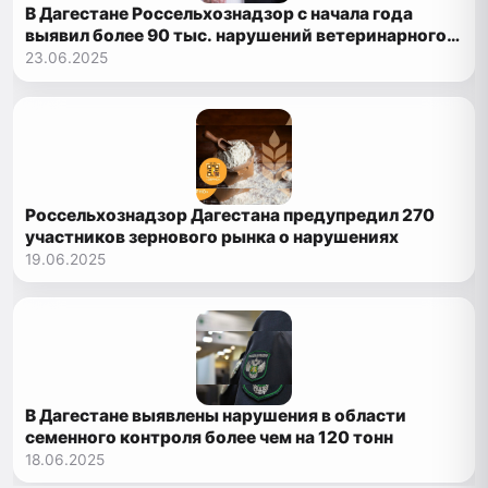
В Дагестане Россельхознадзор с начала года
выявил более 90 тыс. нарушений ветеринарного
законодательства
23.06.2025
Россельхознадзор Дагестана предупредил 270
участников зернового рынка о нарушениях
19.06.2025
В Дагестане выявлены нарушения в области
семенного контроля более чем на 120 тонн
18.06.2025