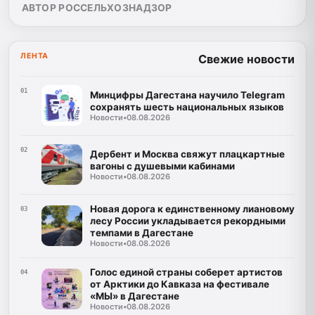
АВТОР РОССЕЛЬХОЗНАДЗОР
ЛЕНТА
Свежие новости
01
Минцифры Дагестана научило Telegram
сохранять шесть национальных языков
Новости
•
08.08.2026
02
Дербент и Москва свяжут плацкартные
вагоны с душевыми кабинами
Новости
•
08.08.2026
Новая дорога к единственному лиановому
03
лесу России укладывается рекордными
темпами в Дагестане
Новости
•
08.08.2026
Голос единой страны соберет артистов
04
от Арктики до Кавказа на фестивале
«МЫ» в Дагестане
Новости
•
08.08.2026