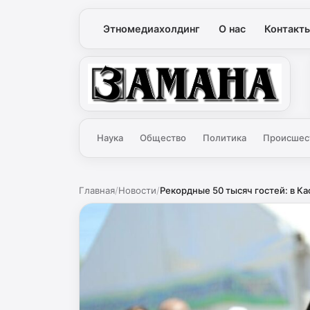
Этномедиахолдинг
О нас
Контакт
Замана
Наука
Общество
Политика
Происшес
Главная
/
Новости
/
Рекордные 50 тысяч гостей: в Ка