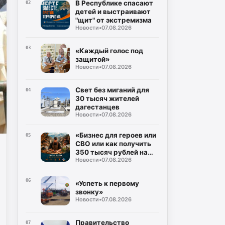
В Республике спасают
02
детей и выстраивают
"щит" от экстремизма
Новости
•
07.08.2026
03
«Каждый голос под
защитой»
Новости
•
07.08.2026
Свет без миганий для
04
30 тысяч жителей
дагестанцев
Новости
•
07.08.2026
«Бизнес для героев или
05
СВО или как получить
350 тысяч рублей на
Новости
•
07.08.2026
свое дело без справок о
доходах»
06
«Успеть к первому
звонку»
Новости
•
07.08.2026
Правительство
07