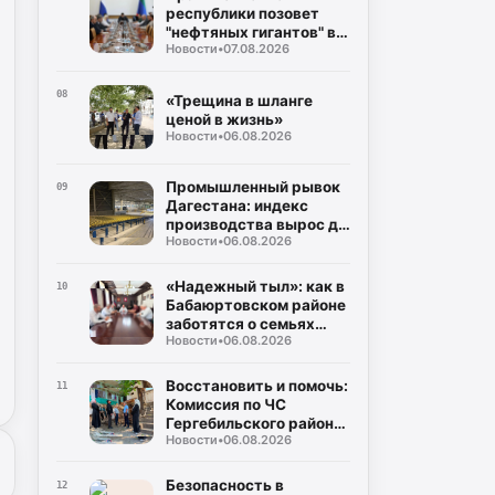
республики позовет
"нефтяных гигантов" в
Новости
•
07.08.2026
регион
08
«Трещина в шланге
ценой в жизнь»
Новости
•
06.08.2026
Промышленный рывок
09
Дагестана: индекс
производства вырос до
Новости
•
06.08.2026
106%, а объем отгрузки
превысил 60
миллиардов рублей
«Надежный тыл»: как в
10
Бабаюртовском районе
заботятся о семьях
Новости
•
06.08.2026
героев СВО, превращая
поддержку в реальные
дела
Восстановить и помочь:
11
Комиссия по ЧС
Гергебильского района
Новости
•
06.08.2026
детально оценивает
последствия паводков
в Курми и Хвартикуни
Безопасность в
12