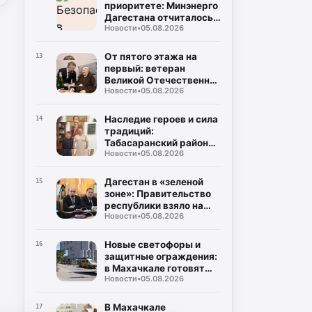
приоритете: Минэнерго
Дагестана отчиталось о
Новости
•
05.08.2026
двукратном снижении
нарушений при
эксплуатации газа
От пятого этажа на
13
первый: ветеран
Великой Отечественной
Новости
•
05.08.2026
Муса Багаудинов
получил ключи от новой
квартиры в Каспийске
Наследие героев и сила
14
традиций:
Табасаранский район
Новости
•
05.08.2026
примет два турнира
республиканского
уровня в честь Руслана
Дагестан в «зеленой
15
Курбанова и Рустама
зоне»: Правительство
Мурадова
республики взяло на
Новости
•
05.08.2026
жесткий контроль
создание
инфраструктуры для
Новые светофоры и
16
ТКО
защитные ограждения:
в Махачкале готовят
Новости
•
05.08.2026
безопасные маршруты
для школьников к 1
сентября
В Махачкале
17