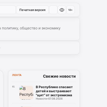
Печатная версия
12+
 политику, общество и экономику
▾
ЛЕНТА
Свежие новости
В Республике спасают
01
детей и выстраивают
"щит" от экстремизма
Новости
•
07.08.2026