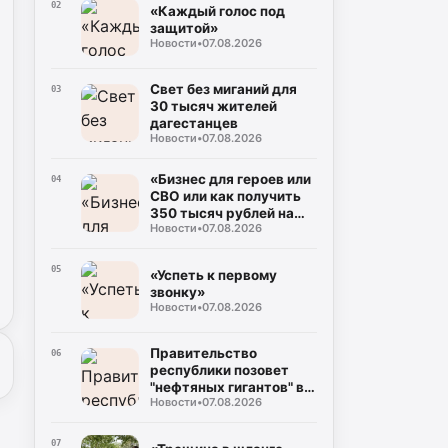
02
«Каждый голос под
защитой»
Новости
•
07.08.2026
Свет без миганий для
03
30 тысяч жителей
дагестанцев
Новости
•
07.08.2026
«Бизнес для героев или
04
СВО или как получить
350 тысяч рублей на
Новости
•
07.08.2026
свое дело без справок о
доходах»
05
«Успеть к первому
звонку»
Новости
•
07.08.2026
Правительство
06
республики позовет
"нефтяных гигантов" в
Новости
•
07.08.2026
регион
07