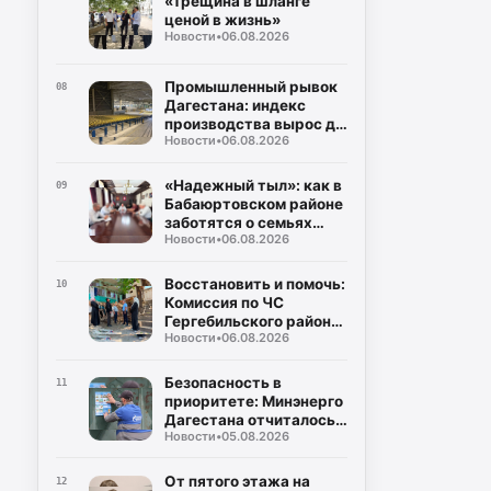
«Трещина в шланге
ценой в жизнь»
Новости
•
06.08.2026
Промышленный рывок
08
Дагестана: индекс
производства вырос до
Новости
•
06.08.2026
106%, а объем отгрузки
превысил 60
миллиардов рублей
«Надежный тыл»: как в
09
Бабаюртовском районе
заботятся о семьях
Новости
•
06.08.2026
героев СВО, превращая
поддержку в реальные
дела
Восстановить и помочь:
10
Комиссия по ЧС
Гергебильского района
Новости
•
06.08.2026
детально оценивает
последствия паводков
в Курми и Хвартикуни
Безопасность в
11
приоритете: Минэнерго
Дагестана отчиталось о
Новости
•
05.08.2026
двукратном снижении
нарушений при
эксплуатации газа
От пятого этажа на
12