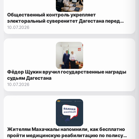
Общественный контроль укрепляет
электоральный суверенитет Дагестана перед
выборами 2026 года
10.07.2026
Фёдор Щукин вручил государственные награды
судьям Дагестана
10.07.2026
Жителям Махачкалы напомнили, как бесплатно
пройти медицинскую реабилитацию по полису