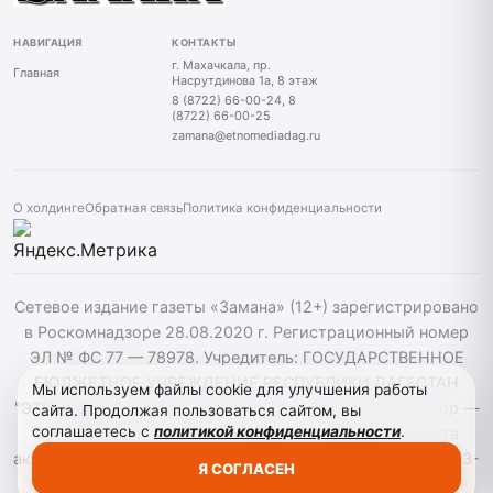
НАВИГАЦИЯ
КОНТАКТЫ
г. Махачкала, пр.
Главная
Насрутдинова 1а, 8 этаж
8 (8722) 66-00-24, 8
(8722) 66-00-25
zamana@etnomediadag.ru
О холдинге
Обратная связь
Политика конфиденциальности
Сетевое издание газеты «Замана» (12+) зарегистрировано
в Роскомнадзоре 28.08.2020 г. Регистрационный номер
ЭЛ № ФС 77 — 78978. Учредитель: ГОСУДАРСТВЕННОЕ
БЮДЖЕТНОЕ УЧРЕЖДЕНИЕ РЕСПУБЛИКИ ДАГЕСТАН
Мы используем файлы cookie для улучшения работы
"ЭТНОМЕДИАХОЛДИНГ "ДАГЕСТАН". Главный редактор —
сайта. Продолжая пользоваться сайтом, вы
соглашаетесь с
политикой конфиденциальности
.
Багомедов Р.Р. При использовании материалов сайта
активная гиперссылка на zamana.info обязательна. ©️ 2013-
Я СОГЛАСЕН
2023 Сетевое издание "Замана".