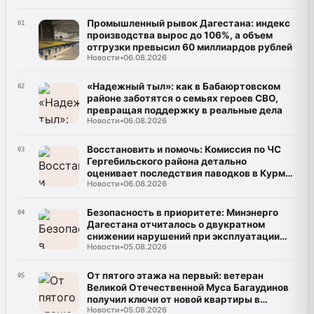
Промышленный рывок Дагестана: индекс
01
производства вырос до 106%, а объем
отгрузки превысил 60 миллиардов рублей
Новости
•
06.08.2026
«Надежный тыл»: как в Бабаюртовском
02
районе заботятся о семьях героев СВО,
превращая поддержку в реальные дела
Новости
•
06.08.2026
Восстановить и помочь: Комиссия по ЧС
03
Гергебильского района детально
оценивает последствия паводков в Курми
Новости
•
06.08.2026
и Хвартикуни
Безопасность в приоритете: Минэнерго
04
Дагестана отчиталось о двукратном
снижении нарушений при эксплуатации
Новости
•
05.08.2026
газа
От пятого этажа на первый: ветеран
05
Великой Отечественной Муса Багаудинов
получил ключи от новой квартиры в
Новости
•
05.08.2026
Каспийске