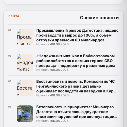
ЛЕНТА
Свежие новости
Промышленный рывок Дагестана: индекс
01
производства вырос до 106%, а объем
отгрузки превысил 60 миллиардов
Новости
•
06.08.2026
рублей
«Надежный тыл»: как в Бабаюртовском
02
районе заботятся о семьях героев СВО,
превращая поддержку в реальные дела
Новости
•
06.08.2026
Восстановить и помочь: Комиссия по ЧС
03
Гергебильского района детально
оценивает последствия паводков в Курми
Новости
•
06.08.2026
и Хвартикуни
Безопасность в приоритете: Минэнерго
04
Дагестана отчиталось о двукратном
снижении нарушений при эксплуатации
Новости
•
05.08.2026
газа