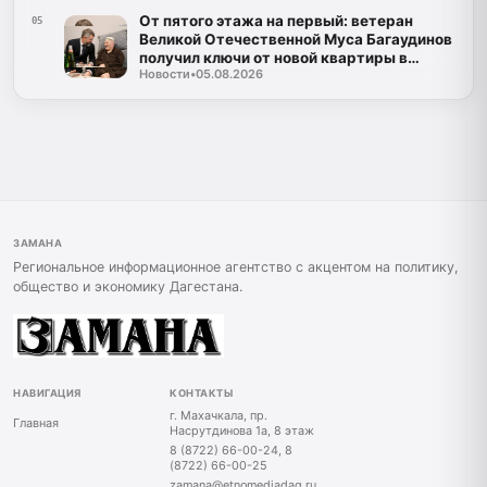
От пятого этажа на первый: ветеран
05
Великой Отечественной Муса Багаудинов
получил ключи от новой квартиры в
Новости
•
05.08.2026
Каспийске
ЗАМАНА
Региональное информационное агентство с акцентом на политику,
общество и экономику Дагестана.
НАВИГАЦИЯ
КОНТАКТЫ
г. Махачкала, пр.
Главная
Насрутдинова 1а, 8 этаж
8 (8722) 66-00-24, 8
(8722) 66-00-25
zamana@etnomediadag.ru