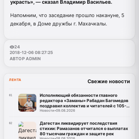
украсть», — сказал Владимир Васильев.
Напомним, что заседание прошло накануне, 5
декабря, в Доме дружбы г. Махачкалы.
24
2018-12-06 08:27:25
АВТОР ADMIN
ЛЕНТА
Свежие новости
Исполняющий обязанности главного
01
редактора «Заманы» Рабадан Багомедов
поздравил коллектив и читателей с 105-
Новости
•
09.08.2026
летним юбилеем газеты
Дагестан ликвидирует последствия
02
стихии: Рамазанов отчитался о выплатах
80 тысячам граждан и защите рек
Новости
•
08.08.2026