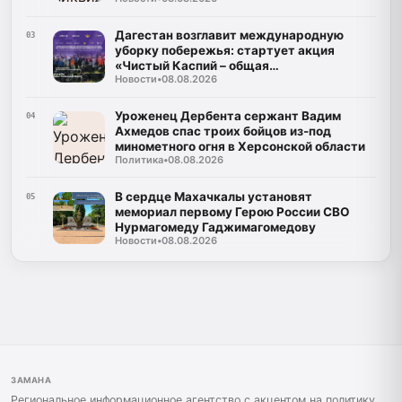
Дагестан возглавит международную
03
уборку побережья: стартует акция
«Чистый Каспий – общая
Новости
•
08.08.2026
ответственность»
Уроженец Дербента сержант Вадим
04
Ахмедов спас троих бойцов из-под
минометного огня в Херсонской области
Политика
•
08.08.2026
В сердце Махачкалы установят
05
мемориал первому Герою России СВО
Нурмагомеду Гаджимагомедову
Новости
•
08.08.2026
ЗАМАНА
Региональное информационное агентство с акцентом на политику,