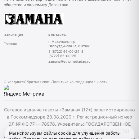
общество и экономику Дагестана.
НАВИГАЦИЯ
КОНТАКТЫ
г. Махачкала, пр.
Главная
Насрутдинова 1а, 8 этаж
8 (8722) 66-00-24, 8
(8722) 66-00-25
zamana@etnomediadag.ru
О холдинге
Обратная связь
Политика конфиденциальности
Сетевое издание газеты «Замана» (12+) зарегистрировано
в Роскомнадзоре 28.08.2020 г. Регистрационный номер
ЭЛ № ФС 77 — 78978. Учредитель: ГОСУДАРСТВЕННОЕ
БЮДЖЕТНОЕ УЧРЕЖДЕНИЕ РЕСПУБЛИКИ ДАГЕСТАН
Мы используем файлы cookie для улучшения работы
"ЭТНОМЕДИАХОЛДИНГ "ДАГЕСТАН". Главный редактор —