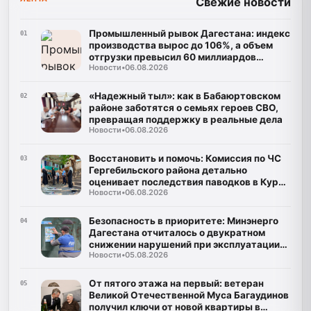
Свежие новости
Промышленный рывок Дагестана: индекс
01
производства вырос до 106%, а объем
отгрузки превысил 60 миллиардов
Новости
•
06.08.2026
рублей
«Надежный тыл»: как в Бабаюртовском
02
районе заботятся о семьях героев СВО,
превращая поддержку в реальные дела
Новости
•
06.08.2026
Восстановить и помочь: Комиссия по ЧС
03
Гергебильского района детально
оценивает последствия паводков в Курми
Новости
•
06.08.2026
и Хвартикуни
Безопасность в приоритете: Минэнерго
04
Дагестана отчиталось о двукратном
снижении нарушений при эксплуатации
Новости
•
05.08.2026
газа
От пятого этажа на первый: ветеран
05
Великой Отечественной Муса Багаудинов
получил ключи от новой квартиры в