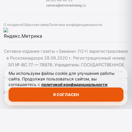
(8722) 66-00-25
zamana@etnomediadag.ru
О холдинге
Обратная связь
Политика конфиденциальности
Сетевое издание газеты «Замана» (12+) зарегистрировано
в Роскомнадзоре 28.08.2020 г. Регистрационный номер
ЭЛ № ФС 77 — 78978. Учредитель: ГОСУДАРСТВЕННОЕ
БЮДЖЕТНОЕ УЧРЕЖДЕНИЕ РЕСПУБЛИКИ ДАГЕСТАН
Мы используем файлы cookie для улучшения работы
"ЭТНОМЕДИАХОЛДИНГ "ДАГЕСТАН". Главный редактор —
сайта. Продолжая пользоваться сайтом, вы
соглашаетесь с
политикой конфиденциальности
.
Багомедов Р.Р. При использовании материалов сайта
активная гиперссылка на zamana.info обязательна. ©️ 2013-
Я СОГЛАСЕН
2023 Сетевое издание "Замана".