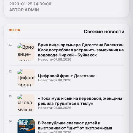
2023-01-25 14:39:08
АВТОР ADMIN
ЛЕНТА
Свежие новости
Врио вице-премьера Дагестана Валентин
01
Клок потребовал устранить замечания на
водоводе Чиркей – Буйнакск
Новости
•
07.08.2026
02
Цифровой фронт Дагестана
Новости
•
07.08.2026
03
«Пока муж и сын на передовой, женщина
решила трудиться в тылу»
Новости
•
07.08.2026
04
В Республике спасают детей и
выстраивают "щит" от экстремизма
Новости
•
07.08.2026