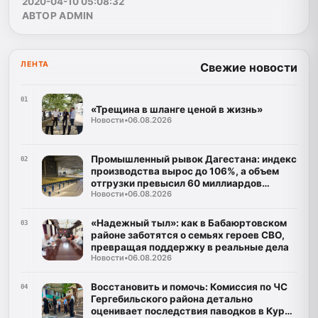
2020-04-10 05:08:32
АВТОР ADMIN
ЛЕНТА
Свежие новости
01
«Трещина в шланге ценой в жизнь»
Новости
•
06.08.2026
Промышленный рывок Дагестана: индекс
02
производства вырос до 106%, а объем
отгрузки превысил 60 миллиардов
Новости
•
06.08.2026
рублей
«Надежный тыл»: как в Бабаюртовском
03
районе заботятся о семьях героев СВО,
превращая поддержку в реальные дела
Новости
•
06.08.2026
Восстановить и помочь: Комиссия по ЧС
04
Гергебильского района детально
оценивает последствия паводков в Курми