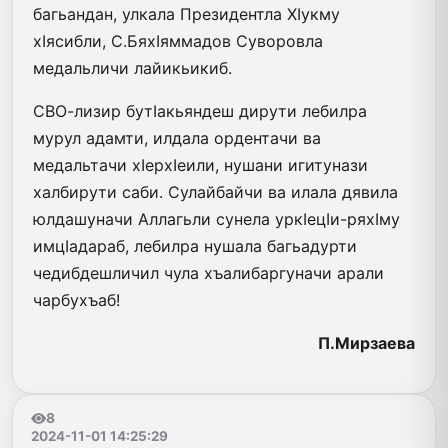
багьандан, улкала Президентла ХIукму
хIясибли, С.БяхIяммадов Суворовла
медальличи лайикьикиб.
СВО-лизир бутIакьяндеш дирути лебилра
мурул адамти, илдала ордентачи ва
медальтачи хIерхIеили, нушани игитунази
халбирути саби. Сулайбайчи ва илала дявила
юлдашуначи Аллагьли сунела уркIецIи-ряхIму
имцIадараб, лебилра нушала багьадурти
чедибдешличил чула хъалибаргуначи арали
чарбухъаб!
П.Мирзаева
8
2024-11-01 14:25:29