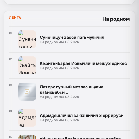
ЛЕНТА
На родном
01
Сунечицун хасси пагьмуличил
На родном
•
04.08.2026
02
Къайгъибарая Ионычличи мешухIедикес
На родном
•
04.08.2026
03
Литературный мезлис хьулчи
кабихьибси...
На родном
•
04.08.2026
04
Адамдешличил ва яхIличил хIеррируси
На родном
•
04.08.2026
05
«Нуни дила ВатIа ва халкьла гьалабси