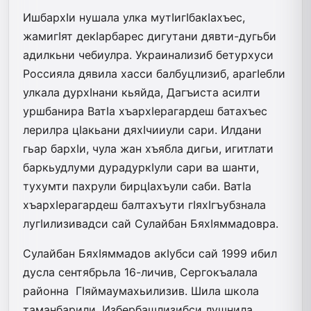
ИшбархIи нушала улка мутIигIбакIахъес,
жамигIят декIарбарес дигутани дявти-дугьби
адилкьни чебиулра. Украинализиб бетурхуси
Россияла дявила хасси балбуцлизиб, арагIебли
улкала дурхIнани кьяйда, Дагъиста асилти
уршбанира ВатIа хъархIерагардеш батахъес
лерилра цIакьани дяхIчииули сари. Илдани
гьар бархIи, чула жан хъябла дигьи, игитлати
баркьудлуми дурадуркIули сари ва шанти,
тухумти пахрули бирцIахъули саби. ВатIа
хъархIерагардеш балтахъути гIяхIгъубзнала
лугIилизивадси сай Сулайбан БяхIяммадовра.
Сулайбан БяхIяммадов акIубси сай 1999 ибил
дусла сентябрьла 16-личив, Сергокъалала
районна ГIяймаумахьилизив. Шила школа
таманбарили, Избербашлизибси лушнила