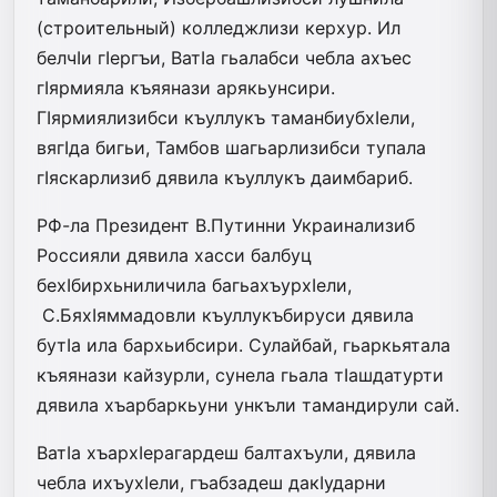
(строительный) колледжлизи керхур. Ил
белчIи гIергъи, ВатIа гьалабси чебла ахъес
гIярмияла къяянази арякьунсири.
ГIярмиялизибси къуллукъ таманбиубхIели,
вягIда бигьи, Тамбов шагьарлизибси тупала
гIяскарлизиб дявила къуллукъ даимбариб.
РФ-ла Президент В.Путинни Украинализиб
Россияли дявила хасси балбуц
бехIбирхьниличила багьахъурхIели,
С.БяхIяммадовли къуллукъбируси дявила
бутIа ила бархьибсири. Сулайбай, гьаркьятала
къяянази кайзурли, сунела гьала тIашдатурти
дявила хъарбаркьуни ункъли тамандирули сай.
ВатIа хъархIерагардеш балтахъули, дявила
чебла ихъухIели, гъабзадеш дакIударни