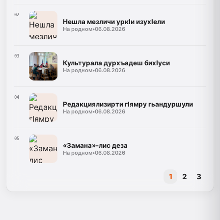
02
Нешла мезличи уркIи изухIели
На родном
•
06.08.2026
03
Культурала дурхъадеш бихIуси
На родном
•
06.08.2026
04
Редакциялизирти гIямру гьандуршули
На родном
•
06.08.2026
05
«Замана»-лис деза
На родном
•
06.08.2026
1
2
3