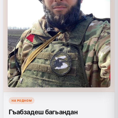
НА РОДНОМ
Гъабзадеш багьандан