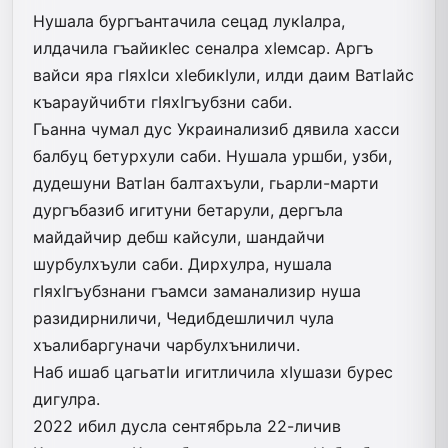
Нушала бургъантачила сецад лукIалра,
илдачила гъайикIес сеналра хIемсар. Аргъ
вайси яра гIяхIси хIебикIули, илди даим ВатIайс
къарауйчибти гIяхIгъубзни саби.
Гьанна чумал дус Украинализиб дявила хасси
балбуц бетурхули саби. Нушала уршби, узби,
дудешуни ВатIан балтахъули, гьарли-марти
дургъбазиб игитуни бетарули, дергъла
майдайчир дебш кайсули, шандайчи
шурбулхъули саби. Дирхулра, нушала
гIяхIгъубзнани гъамси заманализир нуша
разидирниличи, Чедибдешличил чула
хъалибаргуначи чарбулхъниличи.
Наб ишаб цагьатIи игитличила хIушази бурес
дигулра.
2022 ибил дусла сентябрьла 22-личив