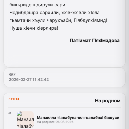
бикьридеш дирули сари.
Чедибдешра сархили, жяв-жявли хIела
гъамтачи хъули чарухъаби, ГIябдулхIямид!
Нуша хIечи хIерлира!
ПатIимат ГIяхIмадова
7
2026-02-27 11:42:42
ЛЕНТА
На родном
01
Манзилла тIалабуначил гьалабяхI башуси
На родном
•
06.08.2026