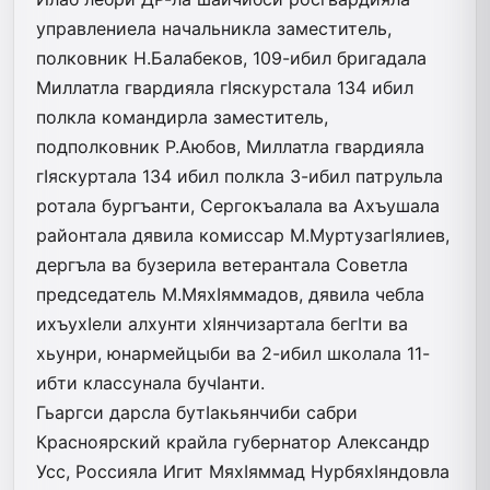
управлениела начальникла заместитель,
полковник Н.Балабеков, 109-ибил бригадала
Миллатла гвардияла гIяскурстала 134 ибил
полкла командирла заместитель,
подполковник Р.Аюбов, Миллатла гвардияла
гIяскуртала 134 ибил полкла 3-ибил патрульла
ротала бургъанти, Сергокъалала ва Ахъушала
районтала дявила комиссар М.МуртузагIялиев,
дергъла ва бузерила ветерантала Советла
председатель М.МяхIяммадов, дявила чебла
ихъухIели алхунти хIянчизартала бегIти ва
хьунри, юнармейцыби ва 2-ибил школала 11-
ибти классунала бучIанти.
Гьаргси дарсла бутIакьянчиби сабри
Красноярский крайла губернатор Александр
Усс, Россияла Игит МяхIяммад Нур­бя­хIяндовла