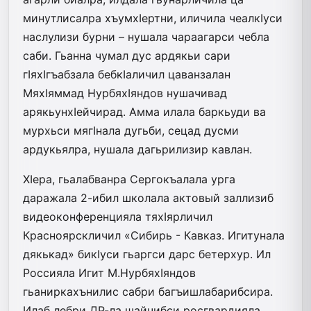
минутлисалра хъумхIертни, иличила чеалкIуси
наслулизи бурни – нушала чараагарси чебла
саби. Гьанна чумал дус ардякьи сари
гIяхIгъабзала бебкIаличил цаванзалан
МяхIяммад НурбяхIяндов нушачивад
арякьунхIейчирад. Амма илала баркьуди ва
мурхьси мягIнала дугьби, сецад дусми
ардукьялра, нушала дагьрилизир кавлан.
ХIера, гьалабванра Сергокъалала урга
даражала 2-ибил школала актовый заллизиб
видеоконференцияла тяхIярличил
Красноярскличил «Сибирь - Кавказ. Игитунала
дякькад» бикIуси гьаргси дарс бетерхур. Ил
Россияла Игит М.НурбяхIяндов
гьаниркахънилис сабри багъишлабарибсира.
Илаб лебри ДР-ла шайчибси росгвардияла