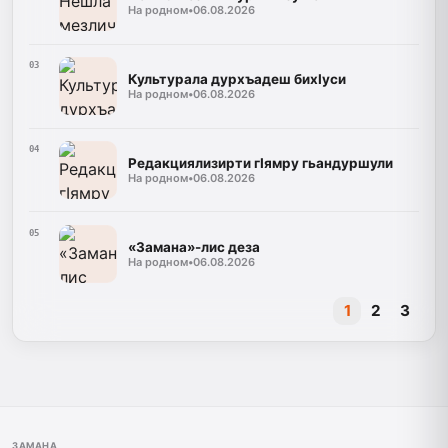
На родном
•
06.08.2026
03
Культурала дурхъадеш бихIуси
На родном
•
06.08.2026
04
Редакциялизирти гIямру гьандуршули
На родном
•
06.08.2026
05
«Замана»-лис деза
На родном
•
06.08.2026
1
2
3
ЗАМАНА