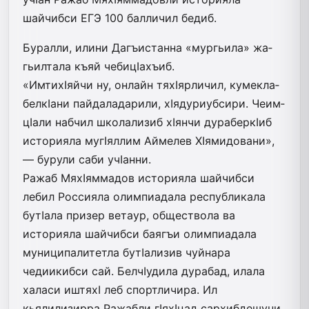
шайчибси ЕГЭ 100 балличил бедиб.
Буралли, илини Да­гъис­танна «мур­гьи­­ла» жа­
гьил­тала къяй чеби­цIа­­хъиб.
«ИмтихIяйчи ну, он­лайн тяхIярличил, ку­­мек­­ла­
белкIани пай­­­­дала­да­­ри­ли, хIя­ду­риуб­си­ри. Чеим­
цIали набчил школализиб хIян­чи ду­ра­бер­кIиб
историяла му­­­гIял­лим Аймелев ХIя­мидовани»,
— бурули саби учIан­ни.
Ражаб МяхIяммадов историяла шайчибси
лебил Россияла олимпиадала республикала
бутIала призер ветаур, обществола ва
историяла шайчибси баягъи олимпиадала
муниципалитетла бутIализив чуйнара
чедиикибси сай. БелчIудила дурабад, илала
халаси иштяхI леб спортличира. Ил
кьялилизирра Ражабли гIяхI­цад сархибдешуни