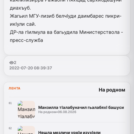
диахъуб.
Жагьил МГУ-лизиб белчIуди даимбарес пик­ри­
икIули сай.
ДР-ла гIилмула ва багьудила Министерствола ­
пресс-служба
2
2022-07-20 08:39:37
ЛЕНТА
На родном
01
Манзилла тIалабуначил гьалабяхI башуси
На родном
•
06.08.2026
02
Нешла мезличи уркIи изухIели