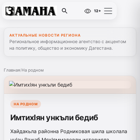
12+
АКТУАЛЬНЫЕ НОВОСТИ РЕГИОНА
Региональное информационное агентство с акцентом
на политику, общество и экономику Дагестана.
Главная
/
На родном
НА РОДНОМ
ИмтихIян ункъли бедиб
Хайдакьла районна Родниковая шила школала
учIан Ражаб МяхIяммадовли историяла