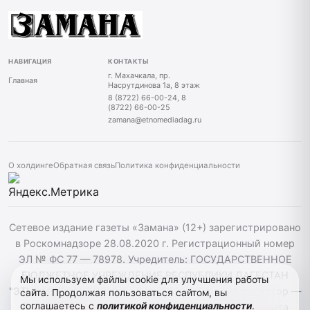
НАВИГАЦИЯ
КОНТАКТЫ
г. Махачкала, пр.
Главная
Насрутдинова 1а, 8 этаж
8 (8722) 66-00-24, 8
(8722) 66-00-25
zamana@etnomediadag.ru
О холдинге
Обратная связь
Политика конфиденциальности
Сетевое издание газеты «Замана» (12+) зарегистрировано
в Роскомнадзоре 28.08.2020 г. Регистрационный номер
ЭЛ № ФС 77 — 78978. Учредитель: ГОСУДАРСТВЕННОЕ
БЮДЖЕТНОЕ УЧРЕЖДЕНИЕ РЕСПУБЛИКИ ДАГЕСТАН
Мы используем файлы cookie для улучшения работы
"ЭТНОМЕДИАХОЛДИНГ "ДАГЕСТАН". Главный редактор —
сайта. Продолжая пользоваться сайтом, вы
соглашаетесь с
политикой конфиденциальности
.
Багомедов Р.Р. При использовании материалов сайта