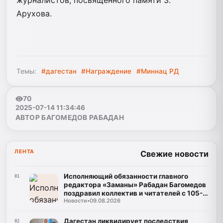
Арухова.
Темы:
#дагестан
#Награждение
#Миннац РД
70
2025-07-14 11:34:46
АВТОР БАГОМЕДОВ РАБАДАН
ЛЕНТА
Свежие новости
Исполняющий обязанности главного
01
редактора «Заманы» Рабадан Багомедов
поздравил коллектив и читателей с 105-
Новости
•
09.08.2026
летним юбилеем газеты
Дагестан ликвидирует последствия
02