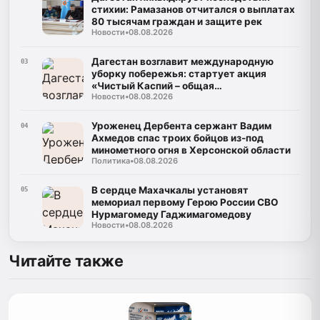
стихии: Рамазанов отчитался о выплатах
80 тысячам граждан и защите рек
Новости
•
08.08.2026
Дагестан возглавит международную
03
уборку побережья: стартует акция
«Чистый Каспий – общая
Новости
•
08.08.2026
ответственность»
Уроженец Дербента сержант Вадим
04
Ахмедов спас троих бойцов из-под
минометного огня в Херсонской области
Политика
•
08.08.2026
В сердце Махачкалы установят
05
мемориал первому Герою России СВО
Нурмагомеду Гаджимагомедову
Новости
•
08.08.2026
Читайте также