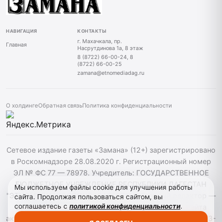
НАВИГАЦИЯ
КОНТАКТЫ
г. Махачкала, пр.
Главная
Насрутдинова 1а, 8 этаж
8 (8722) 66-00-24, 8
(8722) 66-00-25
zamana@etnomediadag.ru
О холдинге
Обратная связь
Политика конфиденциальности
Сетевое издание газеты «Замана» (12+) зарегистрировано
в Роскомнадзоре 28.08.2020 г. Регистрационный номер
ЭЛ № ФС 77 — 78978. Учредитель: ГОСУДАРСТВЕННОЕ
БЮДЖЕТНОЕ УЧРЕЖДЕНИЕ РЕСПУБЛИКИ ДАГЕСТАН
Мы используем файлы cookie для улучшения работы
"ЭТНОМЕДИАХОЛДИНГ "ДАГЕСТАН". Главный редактор —
сайта. Продолжая пользоваться сайтом, вы
соглашаетесь с
политикой конфиденциальности
.
Багомедов Р.Р. При использовании материалов сайта
активная гиперссылка на zamana.info обязательна. ©️ 2013-