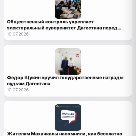
Общественный контроль укрепляет
электоральный суверенитет Дагестана перед
выборами 2026 года
10.07.2026
Фёдор Щукин вручил государственные награды
судьям Дагестана
10.07.2026
Жителям Махачкалы напомнили, как бесплатно