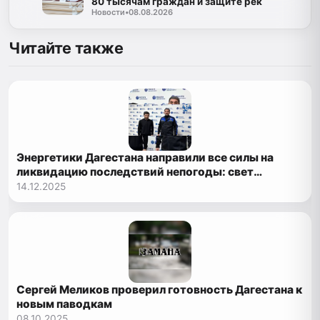
80 тысячам граждан и защите рек
Новости
•
08.08.2026
Читайте также
Энергетики Дагестана направили все силы на
ликвидацию последствий непогоды: свет
обещают вернуть до ночи
14.12.2025
Сергей Меликов проверил готовность Дагестана к
новым паводкам
08.10.2025