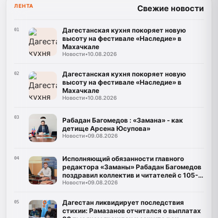
ЛЕНТА
Свежие новости
Дагестанская кухня покоряет новую
01
высоту на фестивале «Наследие» в
Махачкале
Новости
•
10.08.2026
Дагестанская кухня покоряет новую
02
высоту на фестивале «Наследие» в
Махачкале
Новости
•
10.08.2026
03
Рабадан Багомедов : «Замана» - как
детище Арсена Юсупова»
Новости
•
09.08.2026
Исполняющий обязанности главного
04
редактора «Заманы» Рабадан Багомедов
поздравил коллектив и читателей с 105-
Новости
•
09.08.2026
летним юбилеем газеты
Дагестан ликвидирует последствия
05
стихии: Рамазанов отчитался о выплатах