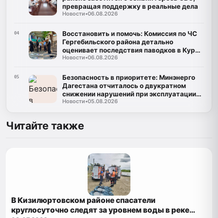
превращая поддержку в реальные дела
Новости
•
06.08.2026
Восстановить и помочь: Комиссия по ЧС
04
Гергебильского района детально
оценивает последствия паводков в Курми
Новости
•
06.08.2026
и Хвартикуни
Безопасность в приоритете: Минэнерго
05
Дагестана отчиталось о двукратном
снижении нарушений при эксплуатации
Новости
•
05.08.2026
газа
Читайте также
В Кизилюртовском районе спасатели
круглосуточно следят за уровнем воды в реке