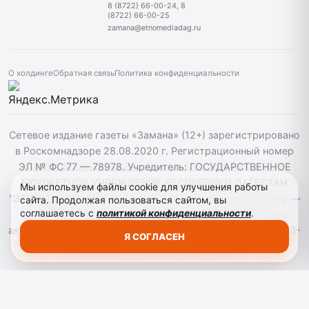
8 (8722) 66-00-24, 8
(8722) 66-00-25
zamana@etnomediadag.ru
О холдинге
Обратная связь
Политика конфиденциальности
Сетевое издание газеты «Замана» (12+) зарегистрировано
в Роскомнадзоре 28.08.2020 г. Регистрационный номер
ЭЛ № ФС 77 — 78978. Учредитель: ГОСУДАРСТВЕННОЕ
БЮДЖЕТНОЕ УЧРЕЖДЕНИЕ РЕСПУБЛИКИ ДАГЕСТАН
Мы используем файлы cookie для улучшения работы
"ЭТНОМЕДИАХОЛДИНГ "ДАГЕСТАН". Главный редактор —
сайта. Продолжая пользоваться сайтом, вы
соглашаетесь с
политикой конфиденциальности
.
Багомедов Р.Р. При использовании материалов сайта
активная гиперссылка на zamana.info обязательна. ©️ 2013-
Я СОГЛАСЕН
2023 Сетевое издание "Замана".