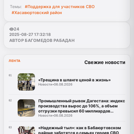
Темы:
#Поддержка для участников СВО
#Хасавюртовский район
24
2025-08-27 17:32:18
АВТОР БАГОМЕДОВ РАБАДАН
ЛЕНТА
Свежие новости
01
«Трещина в шланге ценой в жизнь»
Новости
•
06.08.2026
Промышленный рывок Дагестана: индекс
02
производства вырос до 106%, а объем
отгрузки превысил 60 миллиардов
Новости
•
06.08.2026
рублей
«Надежный тыл»: как в Бабаюртовском
03
районе заботятся о семьях героев СВО,