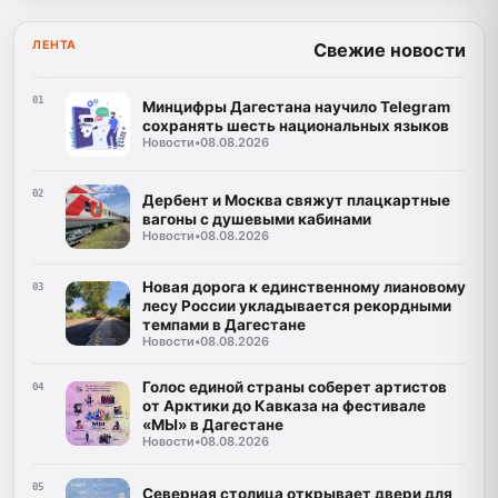
ЛЕНТА
Свежие новости
01
Минцифры Дагестана научило Telegram
сохранять шесть национальных языков
Новости
•
08.08.2026
02
Дербент и Москва свяжут плацкартные
вагоны с душевыми кабинами
Новости
•
08.08.2026
Новая дорога к единственному лиановому
03
лесу России укладывается рекордными
темпами в Дагестане
Новости
•
08.08.2026
Голос единой страны соберет артистов
04
от Арктики до Кавказа на фестивале
«МЫ» в Дагестане
Новости
•
08.08.2026
05
Северная столица открывает двери для