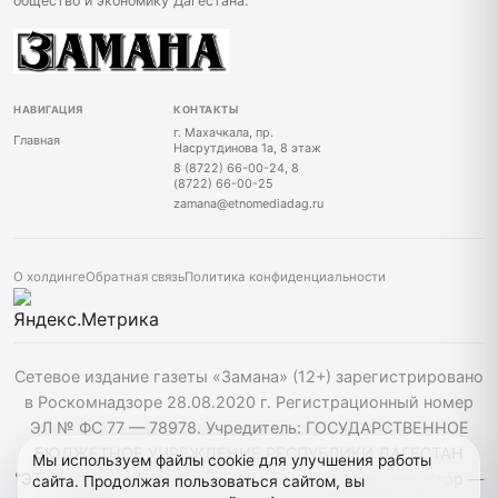
общество и экономику Дагестана.
НАВИГАЦИЯ
КОНТАКТЫ
г. Махачкала, пр.
Главная
Насрутдинова 1а, 8 этаж
8 (8722) 66-00-24, 8
(8722) 66-00-25
zamana@etnomediadag.ru
О холдинге
Обратная связь
Политика конфиденциальности
Сетевое издание газеты «Замана» (12+) зарегистрировано
в Роскомнадзоре 28.08.2020 г. Регистрационный номер
ЭЛ № ФС 77 — 78978. Учредитель: ГОСУДАРСТВЕННОЕ
БЮДЖЕТНОЕ УЧРЕЖДЕНИЕ РЕСПУБЛИКИ ДАГЕСТАН
Мы используем файлы cookie для улучшения работы
"ЭТНОМЕДИАХОЛДИНГ "ДАГЕСТАН". Главный редактор —
сайта. Продолжая пользоваться сайтом, вы