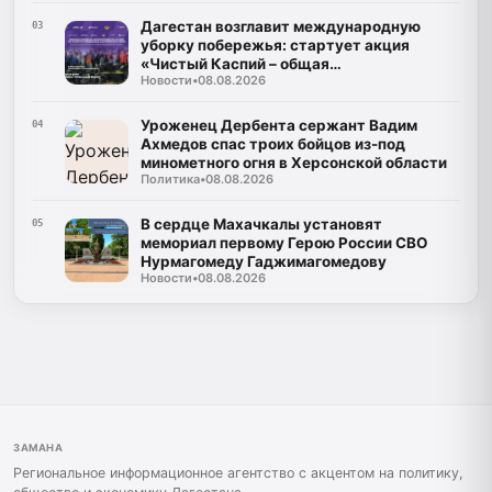
Дагестан возглавит международную
03
уборку побережья: стартует акция
«Чистый Каспий – общая
Новости
•
08.08.2026
ответственность»
Уроженец Дербента сержант Вадим
04
Ахмедов спас троих бойцов из-под
минометного огня в Херсонской области
Политика
•
08.08.2026
В сердце Махачкалы установят
05
мемориал первому Герою России СВО
Нурмагомеду Гаджимагомедову
Новости
•
08.08.2026
ЗАМАНА
Региональное информационное агентство с акцентом на политику,