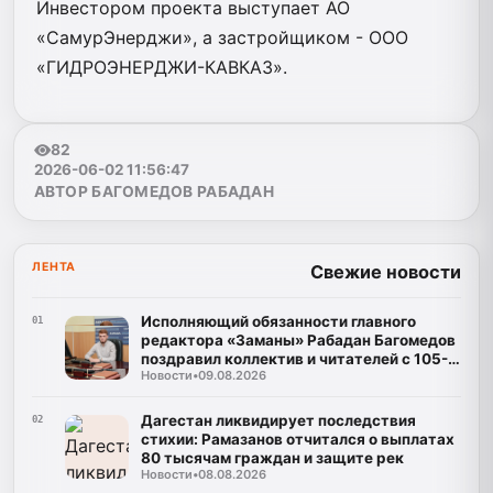
Инвестором проекта выступает АО
«СамурЭнерджи», а застройщиком - ООО
«ГИДРОЭНЕРДЖИ-КАВКАЗ».
82
2026-06-02 11:56:47
АВТОР БАГОМЕДОВ РАБАДАН
ЛЕНТА
Свежие новости
Исполняющий обязанности главного
01
редактора «Заманы» Рабадан Багомедов
поздравил коллектив и читателей с 105-
Новости
•
09.08.2026
летним юбилеем газеты
Дагестан ликвидирует последствия
02
стихии: Рамазанов отчитался о выплатах
80 тысячам граждан и защите рек
Новости
•
08.08.2026