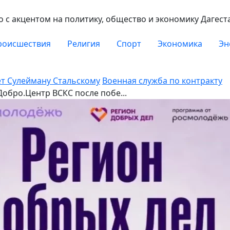
с акцентом на политику, общество и экономику Дагест
роисшествия
Религия
Спорт
Экономика
Эн
ет Сулейману Стальскому
Военная служба по контракту
Добро.Центр ВСКС после побе...