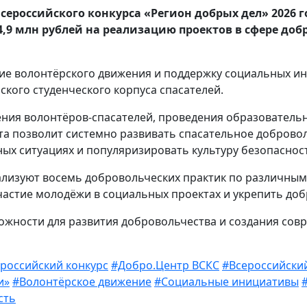
сероссийского конкурса «Регион добрых дел» 2026 г
4,9 млн рублей на реализацию проектов в сфере до
тие волонтёрского движения и поддержку социальных и
ского студенческого корпуса спасателей.
ения волонтёров-спасателей, проведения образовател
та позволит системно развивать спасательное доброво
ых ситуациях и популяризировать культуру безопаснос
еализуют восемь добровольческих практик по различны
частие молодёжи в социальных проектах и укрепить доб
можности для развития добровольчества и создания со
российский конкурс
#Добро.Центр ВСКС
#Всероссийский
и»
#Волонтёрское движение
#Социальные инициативы
сть