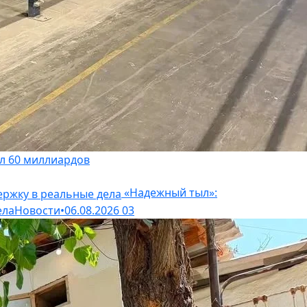
л 60 миллиардов
«Надежный тыл»:
ела
Новости
•
06.08.2026
03