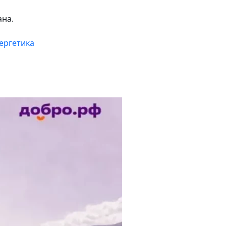
ана.
ергетика