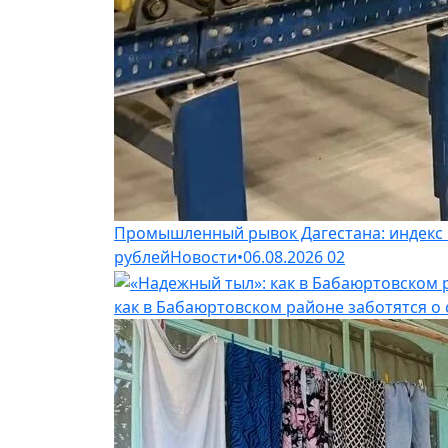
Промышленный рывок Дагестана: индекс п
рублей
Новости
•
06.08.2026
02
как в Бабаюртовском районе заботятся о