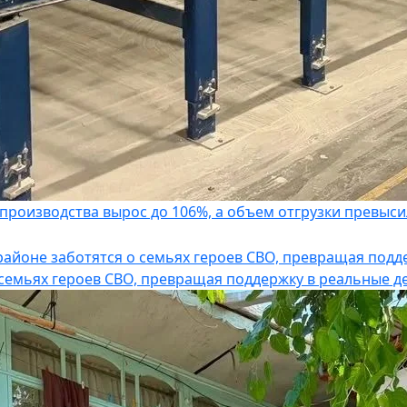
роизводства вырос до 106%, а объем отгрузки превыси
 семьях героев СВО, превращая поддержку в реальные д