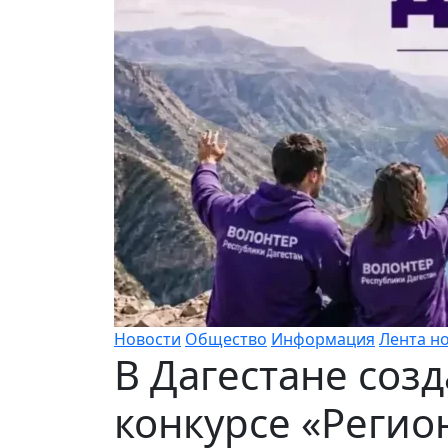
Новости
Общество
Информация
Лента н
В Дагестане соз
конкурсе «Регио