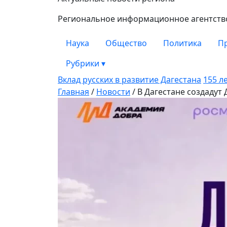
Замана
Региональное информационное агентство 
Наука
Общество
Политика
П
Рубрики
▾
Вклад русских в развитие Дагестана
155 л
Главная
/
Новости
/
В Дагестане создадут 