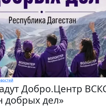
овостей
дадут Добро.Центр ВСК
н добрых дел»