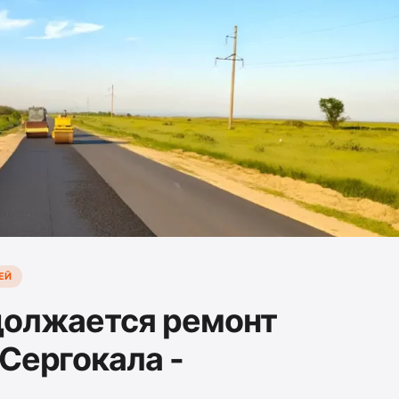
ЕЙ
должается ремонт
Сергокала -