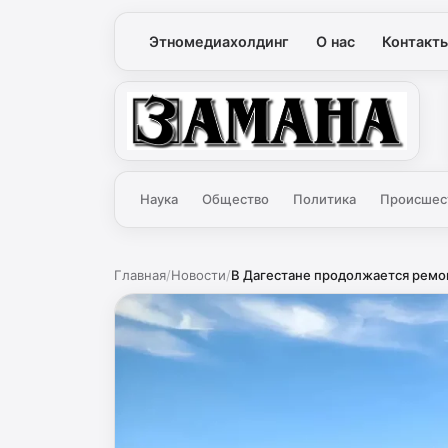
Этномедиахолдинг
О нас
Контакт
Замана
Наука
Общество
Политика
Происшес
Главная
/
Новости
/
В Дагестане продолжается ремон