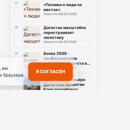
17
«Техника и люди на
местах»
Новости
•
08.08.2026
Дагестан масштабно
18
перестраивает
логистику
Новости
•
08.08.2026
Более 3500
19
профессионалов
поборются за места в
, вы
Новости
•
08.08.2026
управленческом
Я СОГЛАСЕН
резерве Дагестана
х браузера.
Врио вице-премьера
20
Дагестана Валентин
Клок потребовал
Новости
•
07.08.2026
устранить замечания
на водоводе Чиркей –
Буйнакск