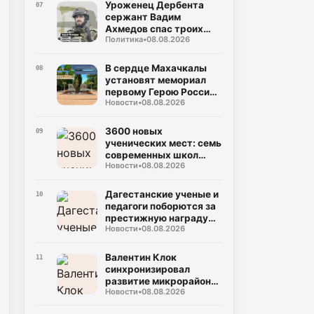
общая
Уроженец Дербента
07
ответственность»
сержант Вадим
Ахмедов спас троих
Политика
•
08.08.2026
бойцов из-под
минометного огня в
Херсонской области
В сердце Махачкалы
08
установят мемориал
первому Герою России
Новости
•
08.08.2026
СВО Нурмагомеду
Гаджимагомедову
3600 новых
09
ученических мест: семь
современных школ
Новости
•
08.08.2026
откроют двери для
детей в Дагестане 1
сентября
Дагестанские ученые и
10
педагоги поборются за
престижную награду
Новости
•
08.08.2026
«Знание. Премия» в
шестом сезоне
Валентин Клок
11
синхронизировал
развитие микрорайона
Новости
•
08.08.2026
«Ипподром» с нуждами
Каспийской флотилии