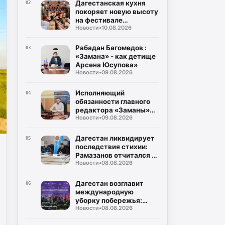
Дагестанская кухня
02
покоряет новую высоту
на фестивале
Новости
•
10.08.2026
«Наследие» в
Махачкале
Рабадан Багомедов :
03
«Замана» - как детище
Арсена Юсупова»
Новости
•
09.08.2026
Исполняющий
04
обязанности главного
редактора «Заманы»
Новости
•
09.08.2026
Рабадан Багомедов
поздравил коллектив и
читателей с 105-летним
Дагестан ликвидирует
05
юбилеем газеты
последствия стихии:
Рамазанов отчитался о
Новости
•
08.08.2026
выплатах 80 тысячам
граждан и защите рек
Дагестан возглавит
06
международную
уборку побережья:
Новости
•
08.08.2026
стартует акция
«Чистый Каспий –