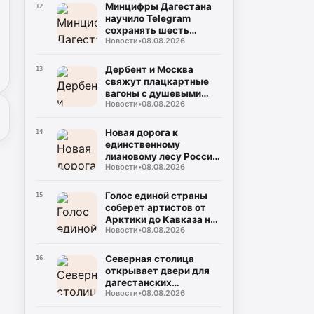
Минцифры Дагестана
12
научило Telegram
сохранять шесть
Новости
•
08.08.2026
национальных языков
Дербент и Москва
13
свяжут плацкартные
вагоны с душевыми
Новости
•
08.08.2026
кабинами
Новая дорога к
14
единственному
лиановому лесу России
Новости
•
08.08.2026
укладывается
рекордными темпами в
Дагестане
Голос единой страны
15
соберет артистов от
Арктики до Кавказа на
Новости
•
08.08.2026
фестивале «МЫ» в
Дагестане
Северная столица
16
открывает двери для
дагестанских
Новости
•
08.08.2026
школьников