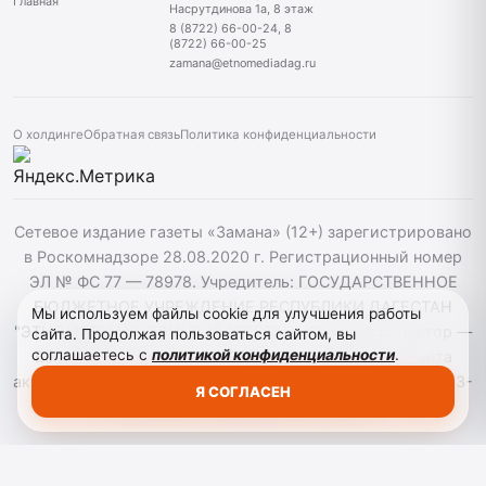
Главная
Насрутдинова 1а, 8 этаж
8 (8722) 66-00-24, 8
(8722) 66-00-25
zamana@etnomediadag.ru
О холдинге
Обратная связь
Политика конфиденциальности
Сетевое издание газеты «Замана» (12+) зарегистрировано
в Роскомнадзоре 28.08.2020 г. Регистрационный номер
ЭЛ № ФС 77 — 78978. Учредитель: ГОСУДАРСТВЕННОЕ
БЮДЖЕТНОЕ УЧРЕЖДЕНИЕ РЕСПУБЛИКИ ДАГЕСТАН
Мы используем файлы cookie для улучшения работы
"ЭТНОМЕДИАХОЛДИНГ "ДАГЕСТАН". Главный редактор —
сайта. Продолжая пользоваться сайтом, вы
соглашаетесь с
политикой конфиденциальности
.
Багомедов Р.Р. При использовании материалов сайта
активная гиперссылка на zamana.info обязательна. ©️ 2013-
Я СОГЛАСЕН
2023 Сетевое издание "Замана".