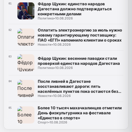
Фёдор Щукин: единство народов
01
Дагестана должно подтверждаться
конкретными делами
Политика
•
10.08.2026
Оплатить электроэнергию за июль нужно
02
новому гарантирующему поставщику:
ПАО «ЕГП» напомнило клиентам о сроках
Новости
•
10.08.2026
03
Фёдор Щукин: весенние паводки стали
проверкой единства народов Дагестана
Политика
•
10.08.2026
После ливней в Дагестане
04
восстанавливают дороги: пять
населённых пунктов пока остаются без
Новости
•
10.08.2026
транспортного сообщения
Более 10 тысяч махачкалинцев отметили
05
День физкультурника на фестивале
«Единство в спорте»
Спорт
•
10.08.2026