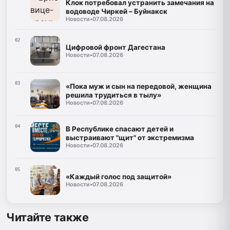
Клок потребовал устранить замечания на
водоводе Чиркей – Буйнакск
Новости
•
07.08.2026
02
Цифровой фронт Дагестана
Новости
•
07.08.2026
03
«Пока муж и сын на передовой, женщина
решила трудиться в тылу»
Новости
•
07.08.2026
04
В Республике спасают детей и
выстраивают "щит" от экстремизма
Новости
•
07.08.2026
05
«Каждый голос под защитой»
Новости
•
07.08.2026
Читайте также