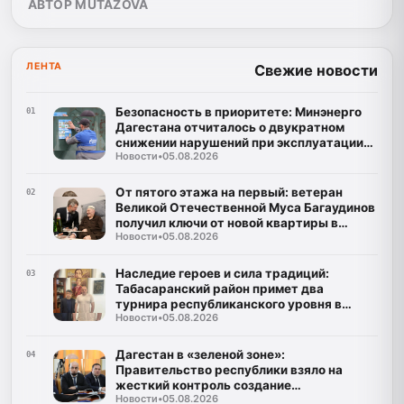
АВТОР MUTAZOVA
ЛЕНТА
Свежие новости
Безопасность в приоритете: Минэнерго
01
Дагестана отчиталось о двукратном
снижении нарушений при эксплуатации
Новости
•
05.08.2026
газа
От пятого этажа на первый: ветеран
02
Великой Отечественной Муса Багаудинов
получил ключи от новой квартиры в
Новости
•
05.08.2026
Каспийске
Наследие героев и сила традиций:
03
Табасаранский район примет два
турнира республиканского уровня в
Новости
•
05.08.2026
честь Руслана Курбанова и Рустама
Мурадова
Дагестан в «зеленой зоне»:
04
Правительство республики взяло на
жесткий контроль создание
Новости
•
05.08.2026
инфраструктуры для ТКО