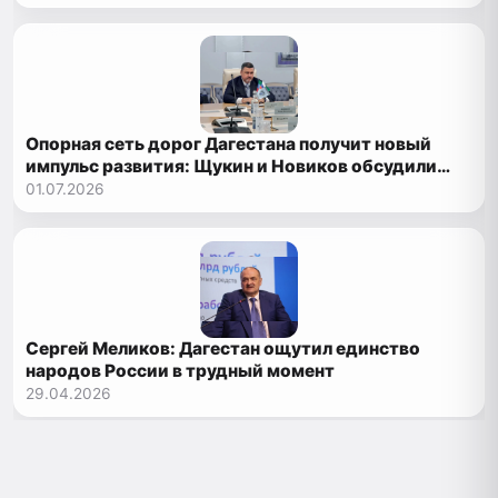
Опорная сеть дорог Дагестана получит новый
импульс развития: Щукин и Новиков обсудили
ключевые проекты
01.07.2026
Сергей Меликов: Дагестан ощутил единство
народов России в трудный момент
29.04.2026