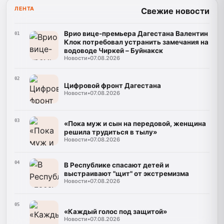
ЛЕНТА
Свежие новости
Врио вице-премьера Дагестана Валентин
01
Клок потребовал устранить замечания на
водоводе Чиркей – Буйнакск
Новости
•
07.08.2026
02
Цифровой фронт Дагестана
Новости
•
07.08.2026
03
«Пока муж и сын на передовой, женщина
решила трудиться в тылу»
Новости
•
07.08.2026
04
В Республике спасают детей и
выстраивают "щит" от экстремизма
Новости
•
07.08.2026
05
«Каждый голос под защитой»
Новости
•
07.08.2026