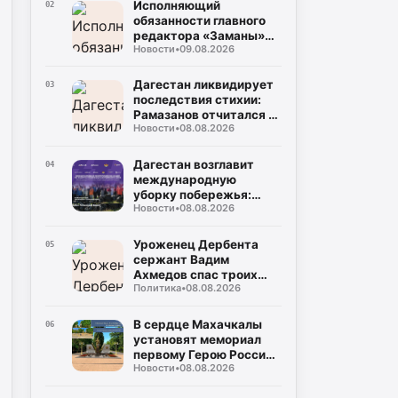
Исполняющий
02
обязанности главного
редактора «Заманы»
Новости
•
09.08.2026
Рабадан Багомедов
поздравил коллектив и
читателей с 105-летним
Дагестан ликвидирует
03
юбилеем газеты
последствия стихии:
Рамазанов отчитался о
Новости
•
08.08.2026
выплатах 80 тысячам
граждан и защите рек
Дагестан возглавит
04
международную
уборку побережья:
Новости
•
08.08.2026
стартует акция
«Чистый Каспий –
общая
Уроженец Дербента
05
ответственность»
сержант Вадим
Ахмедов спас троих
Политика
•
08.08.2026
бойцов из-под
минометного огня в
Херсонской области
В сердце Махачкалы
06
установят мемориал
первому Герою России
Новости
•
08.08.2026
СВО Нурмагомеду
Гаджимагомедову