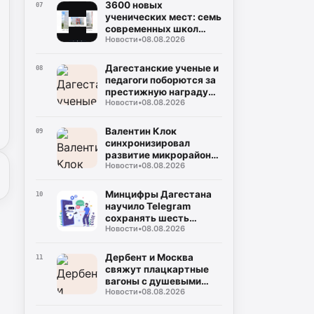
3600 новых
07
ученических мест: семь
современных школ
Новости
•
08.08.2026
откроют двери для
детей в Дагестане 1
сентября
Дагестанские ученые и
08
педагоги поборются за
престижную награду
Новости
•
08.08.2026
«Знание. Премия» в
шестом сезоне
Валентин Клок
09
синхронизировал
развитие микрорайона
Новости
•
08.08.2026
«Ипподром» с нуждами
Каспийской флотилии
Минцифры Дагестана
10
научило Telegram
сохранять шесть
Новости
•
08.08.2026
национальных языков
Дербент и Москва
11
свяжут плацкартные
вагоны с душевыми
Новости
•
08.08.2026
кабинами