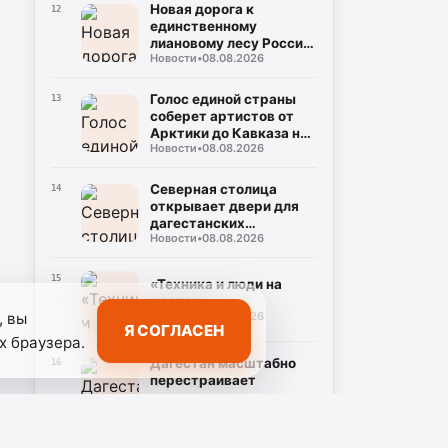
Новая дорога к
12
единственному
лиановому лесу России
Новости
•
08.08.2026
укладывается
рекордными темпами в
Дагестане
Голос единой страны
13
соберет артистов от
Арктики до Кавказа на
Новости
•
08.08.2026
фестивале «МЫ» в
Дагестане
Северная столица
14
открывает двери для
дагестанских
Новости
•
08.08.2026
школьников
15
«Техника и люди на
местах»
, вы
Новости
•
08.08.2026
Я СОГЛАСЕН
х браузера.
Дагестан масштабно
16
перестраивает
логистику
Новости
•
08.08.2026