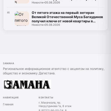
Новости
•
05.08.2026
газа
От пятого этажа на первый: ветеран
05
Великой Отечественной Муса Багаудинов
получил ключи от новой квартиры в
Новости
•
05.08.2026
Каспийске
ЗАМАНА
Региональное информационное агентство с акцентом на политику,
общество и экономику Дагестана.
НАВИГАЦИЯ
КОНТАКТЫ
г. Махачкала, пр.
Главная
Насрутдинова 1а, 8 этаж
8 (8722) 66-00-24, 8