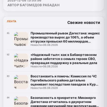
2025-12-08 13:55:56
АВТОР БАГОМЕДОВ РАБАДАН
ЛЕНТА
Свежие новости
Промышленный рывок Дагестана: индекс
01
производства вырос до 106%, а объем
отгрузки превысил 60 миллиардов
Новости
•
06.08.2026
рублей
«Надежный тыл»: как в Бабаюртовском
02
районе заботятся о семьях героев СВО,
превращая поддержку в реальные дела
Новости
•
06.08.2026
Восстановить и помочь: Комиссия по ЧС
03
Гергебильского района детально
оценивает последствия паводков в Курми
Новости
•
06.08.2026
и Хвартикуни
Безопасность в приоритете: Минэнерго
04
Дагестана отчиталось о двукратном
снижении нарушений при эксплуатации