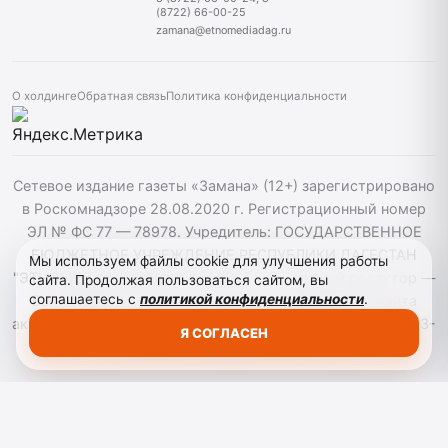
(8722) 66-00-25
zamana@etnomediadag.ru
О холдинге
Обратная связь
Политика конфиденциальности
Сетевое издание газеты «Замана» (12+) зарегистрировано
в Роскомнадзоре 28.08.2020 г. Регистрационный номер
ЭЛ № ФС 77 — 78978. Учредитель: ГОСУДАРСТВЕННОЕ
БЮДЖЕТНОЕ УЧРЕЖДЕНИЕ РЕСПУБЛИКИ ДАГЕСТАН
Мы используем файлы cookie для улучшения работы
"ЭТНОМЕДИАХОЛДИНГ "ДАГЕСТАН". Главный редактор —
сайта. Продолжая пользоваться сайтом, вы
соглашаетесь с
политикой конфиденциальности
.
Багомедов Р.Р. При использовании материалов сайта
активная гиперссылка на zamana.info обязательна. ©️ 2013-
Я СОГЛАСЕН
2023 Сетевое издание "Замана".