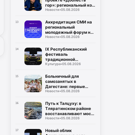
проекте «Доблесть
гор»: региональный код
Новости
•
05.08.2026
общенациональной
идеи
Аккредитация СМИ на
13
региональный
молодежный форум на
Новости
•
05.08.2026
берегу Каспийского
моря (5–10 сентября)
IX Республиканский
14
фестиваль
традиционной
Культура
•
05.08.2026
культуры и фольклора
«Андийская бурка»
ярко прошёл на
Больничный для
15
Центральной площади
самозанятых в
села Ботлих
Дагестане: первые
Новости
•
05.08.2026
начисления ожидаются
в августе
Путь к Талцуху: в
16
Тляратинском районе
восстанавливают мост,
Новости
•
05.08.2026
разрушенный
паводками
Новый облик
17