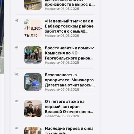
производства вырос до
Новости
•
06.08.2026
106%, а объем отгрузки
превысил 60
миллиардов рублей
«Надежный тыл»: как в
03
Бабаюртовском районе
заботятся о семьях
Новости
•
06.08.2026
героев СВО, превращая
поддержку в реальные
дела
Восстановить и помочь:
04
Комиссия по ЧС
Гергебильского района
Новости
•
06.08.2026
детально оценивает
последствия паводков
в Курми и Хвартикуни
Безопасность в
05
приоритете: Минэнерго
Дагестана отчиталось о
Новости
•
05.08.2026
двукратном снижении
нарушений при
эксплуатации газа
От пятого этажа на
06
первый: ветеран
Великой Отечественной
Новости
•
05.08.2026
Муса Багаудинов
получил ключи от новой
квартиры в Каспийске
Наследие героев и сила
07
традиций: