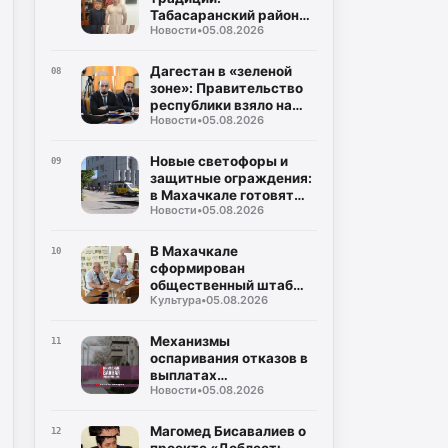
Табасаранский район
Новости
•
05.08.2026
примет два турнира
республиканского
уровня в честь Руслана
Дагестан в «зеленой
08
Курбанова и Рустама
зоне»: Правительство
Мурадова
республики взяло на
Новости
•
05.08.2026
жесткий контроль
создание
инфраструктуры для
Новые светофоры и
09
ТКО
защитные ограждения:
в Махачкале готовят
Новости
•
05.08.2026
безопасные маршруты
для школьников к 1
сентября
В Махачкале
10
сформирован
общественный штаб
Культура
•
05.08.2026
контроля за выборами в
Госдуму и Народное
Собрание
Механизмы
11
оспаривания отказов в
выплатах
Новости
•
05.08.2026
пострадавшим от
чрезвычайных
ситуаций
Магомед Бисавалиев о
12