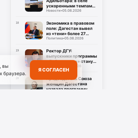
Адильотара: в селе
ускоренными темпами
Новости
•
05.08.2026
возводят школу и
стадион
Экономика в правовом
18
поле: Дагестан вывел
из «тени» более 27
Политика
•
05.08.2026
тысяч работников
Ректор ДГУ:
19
выпускники программы
«Доблесть гор» станут
, вы
Новости
•
04.08.2026
новой управленческой
Я СОГЛАСЕН
элитой Дагестана
х браузера.
Председатель Союза
20
женщин Дагестана
назвала программу
Новости
•
04.08.2026
«Доблесть гор»
дорогой новых
возможностей для
участников СВО