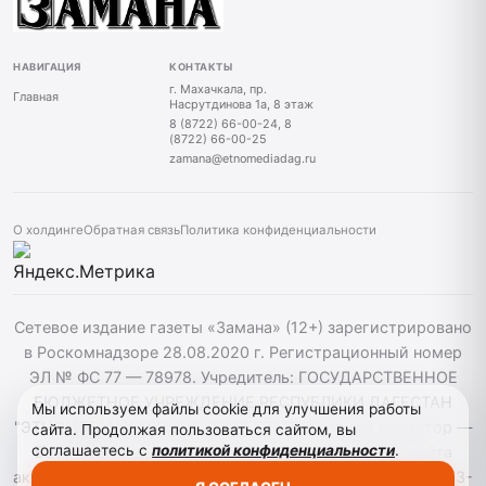
НАВИГАЦИЯ
КОНТАКТЫ
г. Махачкала, пр.
Главная
Насрутдинова 1а, 8 этаж
8 (8722) 66-00-24, 8
(8722) 66-00-25
zamana@etnomediadag.ru
О холдинге
Обратная связь
Политика конфиденциальности
Сетевое издание газеты «Замана» (12+) зарегистрировано
в Роскомнадзоре 28.08.2020 г. Регистрационный номер
ЭЛ № ФС 77 — 78978. Учредитель: ГОСУДАРСТВЕННОЕ
БЮДЖЕТНОЕ УЧРЕЖДЕНИЕ РЕСПУБЛИКИ ДАГЕСТАН
Мы используем файлы cookie для улучшения работы
"ЭТНОМЕДИАХОЛДИНГ "ДАГЕСТАН". Главный редактор —
сайта. Продолжая пользоваться сайтом, вы
соглашаетесь с
политикой конфиденциальности
.
Багомедов Р.Р. При использовании материалов сайта
активная гиперссылка на zamana.info обязательна. ©️ 2013-