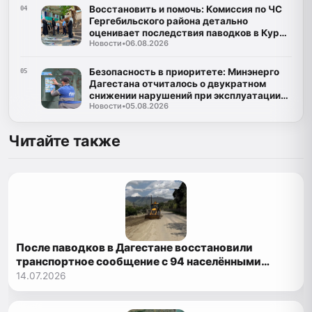
Восстановить и помочь: Комиссия по ЧС
04
Гергебильского района детально
оценивает последствия паводков в Курми
Новости
•
06.08.2026
и Хвартикуни
Безопасность в приоритете: Минэнерго
05
Дагестана отчиталось о двукратном
снижении нарушений при эксплуатации
Новости
•
05.08.2026
газа
Читайте также
После паводков в Дагестане восстановили
транспортное сообщение с 94 населёнными
пунктами
14.07.2026