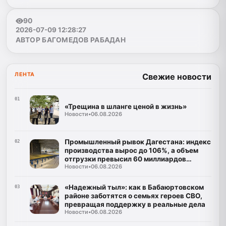
90
2026-07-09 12:28:27
АВТОР БАГОМЕДОВ РАБАДАН
ЛЕНТА
Свежие новости
01
«Трещина в шланге ценой в жизнь»
Новости
•
06.08.2026
Промышленный рывок Дагестана: индекс
02
производства вырос до 106%, а объем
отгрузки превысил 60 миллиардов
Новости
•
06.08.2026
рублей
«Надежный тыл»: как в Бабаюртовском
03
районе заботятся о семьях героев СВО,
превращая поддержку в реальные дела
Новости
•
06.08.2026