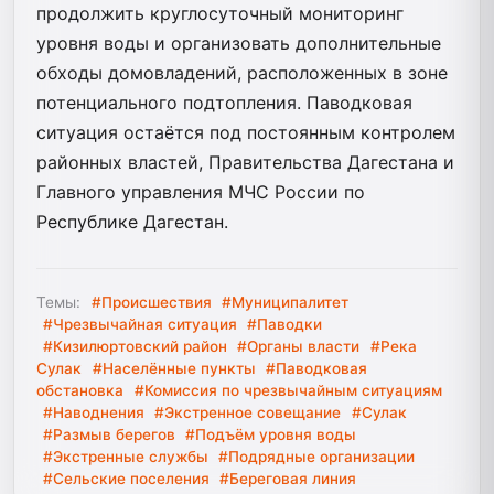
продолжить круглосуточный мониторинг
уровня воды и организовать дополнительные
обходы домовладений, расположенных в зоне
потенциального подтопления. Паводковая
ситуация остаётся под постоянным контролем
районных властей, Правительства Дагестана и
Главного управления МЧС России по
Республике Дагестан.
Темы:
#Происшествия
#Муниципалитет
#Чрезвычайная ситуация
#Паводки
#Кизилюртовский район
#Органы власти
#Река
Сулак
#Населённые пункты
#Паводковая
обстановка
#Комиссия по чрезвычайным ситуациям
#Наводнения
#Экстренное совещание
#Сулак
#Размыв берегов
#Подъём уровня воды
#Экстренные службы
#Подрядные организации
#Сельские поселения
#Береговая линия