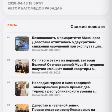
2026-04-16 18:59:51
АВТОР БАГОМЕДОВ РАБАДАН
ЛЕНТА
Свежие новости
Безопасность в приоритете: Минэнерго
01
Дагестана отчиталось о двукратном
снижении нарушений при эксплуатации
Новости
•
05.08.2026
газа
От пятого этажа на первый: ветеран
02
Великой Отечественной Муса Багаудинов
получил ключи от новой квартиры в
Новости
•
05.08.2026
Каспийске
Наследие героев и сила традиций:
03
Табасаранский район примет два
турнира республиканского уровня в
Новости
•
05.08.2026
честь Руслана Курбанова и Рустама
Мурадова
Дагестан в «зеленой зоне»:
04
Правительство республики взяло на