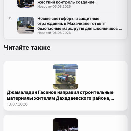
жесткий контроль создание
Новости
•
05.08.2026
инфраструктуры для ТКО
Новые светофоры и защитные
05
ограждения: в Махачкале готовят
безопасные маршруты для школьников к
Новости
•
05.08.2026
1 сентября
Читайте также
Джамаладин Гасанов направил строительные
материалы жителям Дахадаевского района,
пострадавшим от оползня
13.07.2026