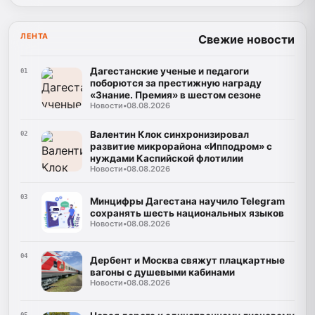
ЛЕНТА
Свежие новости
Дагестанские ученые и педагоги
01
поборются за престижную награду
«Знание. Премия» в шестом сезоне
Новости
•
08.08.2026
Валентин Клок синхронизировал
02
развитие микрорайона «Ипподром» с
нуждами Каспийской флотилии
Новости
•
08.08.2026
03
Минцифры Дагестана научило Telegram
сохранять шесть национальных языков
Новости
•
08.08.2026
04
Дербент и Москва свяжут плацкартные
вагоны с душевыми кабинами
Новости
•
08.08.2026