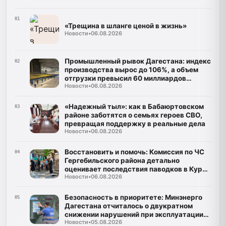
01
«Трещина в шланге ценой в жизнь»
Новости
•
06.08.2026
Промышленный рывок Дагестана: индекс
02
производства вырос до 106%, а объем
отгрузки превысил 60 миллиардов
Новости
•
06.08.2026
рублей
«Надежный тыл»: как в Бабаюртовском
03
районе заботятся о семьях героев СВО,
превращая поддержку в реальные дела
Новости
•
06.08.2026
Восстановить и помочь: Комиссия по ЧС
04
Гергебильского района детально
оценивает последствия паводков в Курми
Новости
•
06.08.2026
и Хвартикуни
Безопасность в приоритете: Минэнерго
05
Дагестана отчиталось о двукратном
снижении нарушений при эксплуатации
Новости
•
05.08.2026
газа