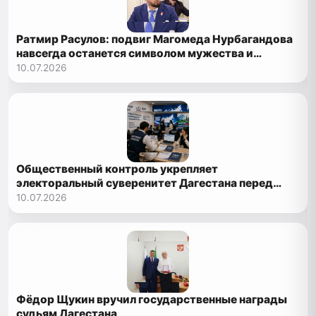
Ратмир Расулов: подвиг Магомеда Нурбагандова
навсегда останется символом мужества и
офицерской чести
10.07.2026
Общественный контроль укрепляет
электоральный суверенитет Дагестана перед
выборами 2026 года
10.07.2026
Фёдор Щукин вручил государственные награды
судьям Дагестана