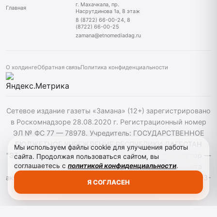
г. Махачкала, пр.
Главная
Насрутдинова 1а, 8 этаж
8 (8722) 66-00-24, 8
(8722) 66-00-25
zamana@etnomediadag.ru
О холдинге
Обратная связь
Политика конфиденциальности
Сетевое издание газеты «Замана» (12+) зарегистрировано
в Роскомнадзоре 28.08.2020 г. Регистрационный номер
ЭЛ № ФС 77 — 78978. Учредитель: ГОСУДАРСТВЕННОЕ
БЮДЖЕТНОЕ УЧРЕЖДЕНИЕ РЕСПУБЛИКИ ДАГЕСТАН
Мы используем файлы cookie для улучшения работы
"ЭТНОМЕДИАХОЛДИНГ "ДАГЕСТАН". Главный редактор —
сайта. Продолжая пользоваться сайтом, вы
соглашаетесь с
политикой конфиденциальности
.
Багомедов Р.Р. При использовании материалов сайта
активная гиперссылка на zamana.info обязательна. ©️ 2013-
Я СОГЛАСЕН
2023 Сетевое издание "Замана".