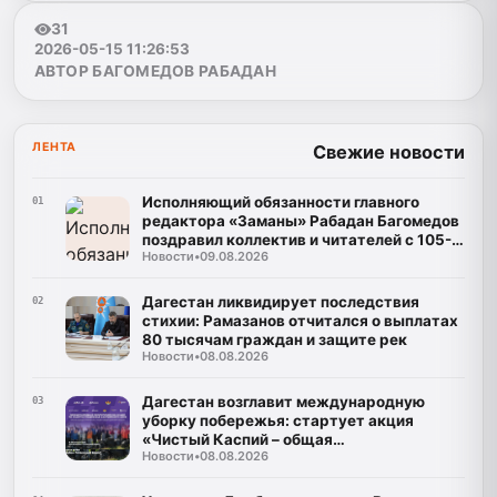
31
2026-05-15 11:26:53
АВТОР БАГОМЕДОВ РАБАДАН
ЛЕНТА
Свежие новости
Исполняющий обязанности главного
01
редактора «Заманы» Рабадан Багомедов
поздравил коллектив и читателей с 105-
Новости
•
09.08.2026
летним юбилеем газеты
Дагестан ликвидирует последствия
02
стихии: Рамазанов отчитался о выплатах
80 тысячам граждан и защите рек
Новости
•
08.08.2026
Дагестан возглавит международную
03
уборку побережья: стартует акция
«Чистый Каспий – общая
Новости
•
08.08.2026
ответственность»