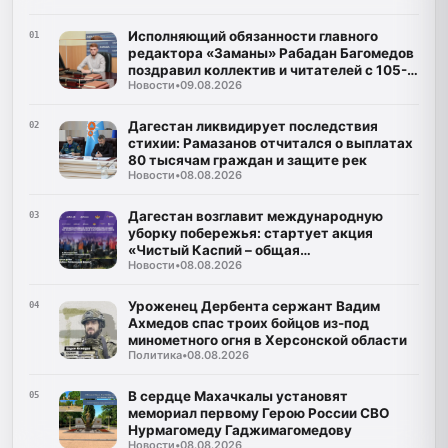
Исполняющий обязанности главного
01
редактора «Заманы» Рабадан Багомедов
поздравил коллектив и читателей с 105-
Новости
•
09.08.2026
летним юбилеем газеты
Дагестан ликвидирует последствия
02
стихии: Рамазанов отчитался о выплатах
80 тысячам граждан и защите рек
Новости
•
08.08.2026
Дагестан возглавит международную
03
уборку побережья: стартует акция
«Чистый Каспий – общая
Новости
•
08.08.2026
ответственность»
Уроженец Дербента сержант Вадим
04
Ахмедов спас троих бойцов из-под
минометного огня в Херсонской области
Политика
•
08.08.2026
В сердце Махачкалы установят
05
мемориал первому Герою России СВО
Нурмагомеду Гаджимагомедову
Новости
•
08.08.2026