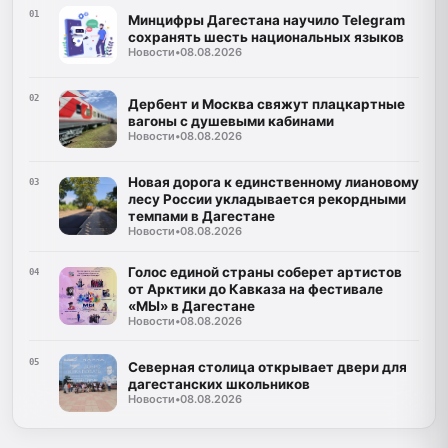
01
Минцифры Дагестана научило Telegram
сохранять шесть национальных языков
Новости
•
08.08.2026
02
Дербент и Москва свяжут плацкартные
вагоны с душевыми кабинами
Новости
•
08.08.2026
Новая дорога к единственному лиановому
03
лесу России укладывается рекордными
темпами в Дагестане
Новости
•
08.08.2026
Голос единой страны соберет артистов
04
от Арктики до Кавказа на фестивале
«МЫ» в Дагестане
Новости
•
08.08.2026
05
Северная столица открывает двери для
дагестанских школьников
Новости
•
08.08.2026