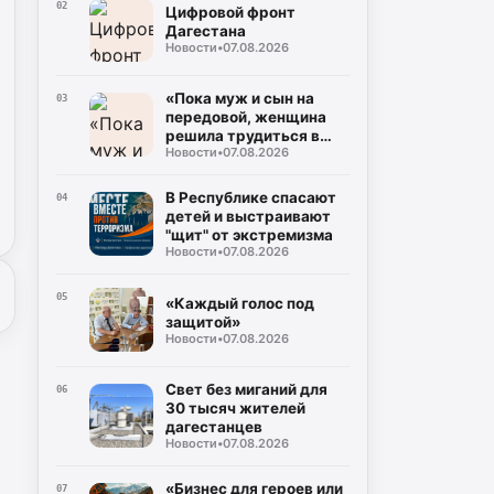
Буйнакск
02
Цифровой фронт
Дагестана
Новости
•
07.08.2026
«Пока муж и сын на
03
передовой, женщина
решила трудиться в
Новости
•
07.08.2026
тылу»
В Республике спасают
04
детей и выстраивают
"щит" от экстремизма
Новости
•
07.08.2026
05
«Каждый голос под
защитой»
Новости
•
07.08.2026
Свет без миганий для
06
30 тысяч жителей
дагестанцев
Новости
•
07.08.2026
«Бизнес для героев или
07