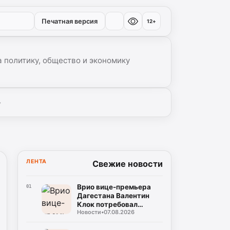
Печатная версия
12+
 политику, общество и экономику
▾
ЛЕНТА
Свежие новости
Врио вице-премьера
01
Дагестана Валентин
Клок потребовал
Новости
•
07.08.2026
устранить замечания
на водоводе Чиркей –