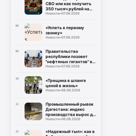
СВО или как получить
350 тысяч рублей на
Новости
•
07.08.2026
свое дело без справок о
доходах»
08
«Успеть к первому
звонку»
Новости
•
07.08.2026
Правительство
09
республики позовет
"нефтяных гигантов" в
Новости
•
07.08.2026
регион
10
«Трещина в шланге
ценой в жизнь»
Новости
•
06.08.2026
Промышленный рывок
11
Дагестана: индекс
производства вырос до
Новости
•
06.08.2026
106%, а объем отгрузки
превысил 60
миллиардов рублей
«Надежный тыл»: как в
12