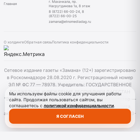
г. Махачкала, пр.
Главная
Насрутдинова 1а, 8 этаж
8 (8722) 66-00-24, 8
(8722) 66-00-25
zamana@etnomediadag.ru
О холдинге
Обратная связь
Политика конфиденциальности
Сетевое издание газеты «Замана» (12+) зарегистрировано
в Роскомнадзоре 28.08.2020 г. Регистрационный номер
ЭЛ № ФС 77 — 78978. Учредитель: ГОСУДАРСТВЕННОЕ
БЮДЖЕТНОЕ УЧРЕЖДЕНИЕ РЕСПУБЛИКИ ДАГЕСТАН
Мы используем файлы cookie для улучшения работы
"ЭТНОМЕДИАХОЛДИНГ "ДАГЕСТАН". Главный редактор —
сайта. Продолжая пользоваться сайтом, вы
соглашаетесь с
политикой конфиденциальности
.
Багомедов Р.Р. При использовании материалов сайта
активная гиперссылка на zamana.info обязательна. ©️ 2013-
Я СОГЛАСЕН
2023 Сетевое издание "Замана".