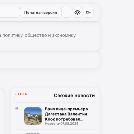
Печатная версия
12+
 политику, общество и экономику
▾
ЛЕНТА
Свежие новости
Врио вице-премьера
01
Дагестана Валентин
Клок потребовал
Новости
•
07.08.2026
устранить замечания
на водоводе Чиркей –