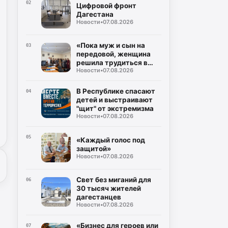
Буйнакск
02
Цифровой фронт
Дагестана
Новости
•
07.08.2026
«Пока муж и сын на
03
передовой, женщина
решила трудиться в
Новости
•
07.08.2026
тылу»
В Республике спасают
04
детей и выстраивают
"щит" от экстремизма
Новости
•
07.08.2026
05
«Каждый голос под
защитой»
Новости
•
07.08.2026
Свет без миганий для
06
30 тысяч жителей
дагестанцев
Новости
•
07.08.2026
«Бизнес для героев или
07