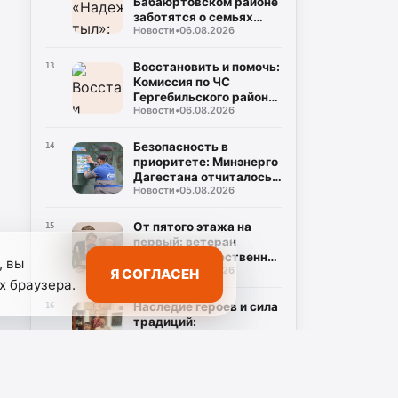
Бабаюртовском районе
заботятся о семьях
Новости
•
06.08.2026
героев СВО, превращая
поддержку в реальные
дела
Восстановить и помочь:
13
Комиссия по ЧС
Гергебильского района
Новости
•
06.08.2026
детально оценивает
последствия паводков
в Курми и Хвартикуни
Безопасность в
14
приоритете: Минэнерго
Дагестана отчиталось о
Новости
•
05.08.2026
двукратном снижении
нарушений при
эксплуатации газа
От пятого этажа на
15
первый: ветеран
Великой Отечественной
, вы
Новости
•
05.08.2026
Муса Багаудинов
Я СОГЛАСЕН
х браузера.
получил ключи от новой
квартиры в Каспийске
Наследие героев и сила
16
традиций:
Табасаранский район
Новости
•
05.08.2026
примет два турнира
республиканского
уровня в честь Руслана
Дагестан в «зеленой
17
Курбанова и Рустама