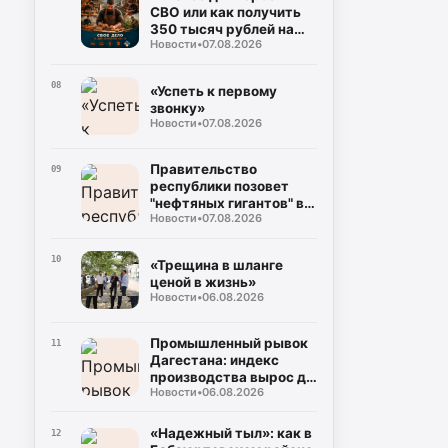
СВО или как получить
350 тысяч рублей на
Новости
•
07.08.2026
свое дело без справок о
доходах»
08
«Успеть к первому
звонку»
Новости
•
07.08.2026
Правительство
09
республики позовет
"нефтяных гигантов" в
Новости
•
07.08.2026
регион
10
«Трещина в шланге
ценой в жизнь»
Новости
•
06.08.2026
Промышленный рывок
11
Дагестана: индекс
производства вырос до
Новости
•
06.08.2026
106%, а объем отгрузки
превысил 60
миллиардов рублей
«Надежный тыл»: как в
12