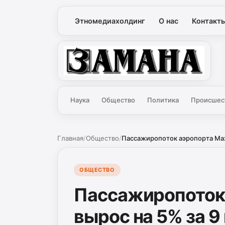
Этномедиахолдинг
О нас
Контакт
Замана
Наука
Общество
Политика
Происшес
Главная
/
Общество
/
Пассажиропоток аэропорта Мах
ОБЩЕСТВО
Пассажиропоток
вырос на 5% за 9