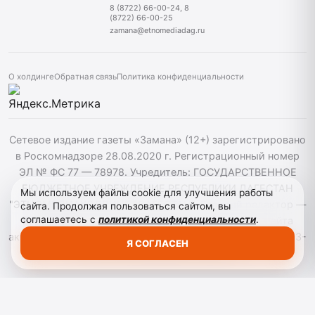
8 (8722) 66-00-24, 8
(8722) 66-00-25
zamana@etnomediadag.ru
О холдинге
Обратная связь
Политика конфиденциальности
Сетевое издание газеты «Замана» (12+) зарегистрировано
в Роскомнадзоре 28.08.2020 г. Регистрационный номер
ЭЛ № ФС 77 — 78978. Учредитель: ГОСУДАРСТВЕННОЕ
БЮДЖЕТНОЕ УЧРЕЖДЕНИЕ РЕСПУБЛИКИ ДАГЕСТАН
Мы используем файлы cookie для улучшения работы
"ЭТНОМЕДИАХОЛДИНГ "ДАГЕСТАН". Главный редактор —
сайта. Продолжая пользоваться сайтом, вы
соглашаетесь с
политикой конфиденциальности
.
Багомедов Р.Р. При использовании материалов сайта
активная гиперссылка на zamana.info обязательна. ©️ 2013-
Я СОГЛАСЕН
2023 Сетевое издание "Замана".