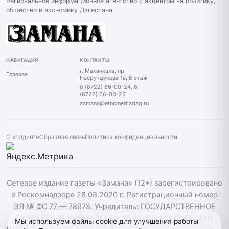
Региональное информационное агентство с акцентом на политику,
общество и экономику Дагестана.
НАВИГАЦИЯ
КОНТАКТЫ
г. Махачкала, пр.
Главная
Насрутдинова 1а, 8 этаж
8 (8722) 66-00-24, 8
(8722) 66-00-25
zamana@etnomediadag.ru
О холдинге
Обратная связь
Политика конфиденциальности
Сетевое издание газеты «Замана» (12+) зарегистрировано
в Роскомнадзоре 28.08.2020 г. Регистрационный номер
ЭЛ № ФС 77 — 78978. Учредитель: ГОСУДАРСТВЕННОЕ
БЮДЖЕТНОЕ УЧРЕЖДЕНИЕ РЕСПУБЛИКИ ДАГЕСТАН
Мы используем файлы cookie для улучшения работы